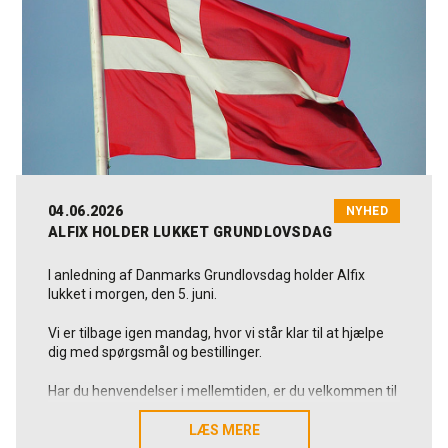
Som dansk og familieejet producent arbejder vi hver
dag for at levere løsninger, der holder, og som skaber
værdi i praksis. Det gælder også hen over sommeren,
hvor vi fortsat står klar til at hjælpe, når der er brug for
os.
Vi håber, at den kommende tid byder på både
afslapning, mindeværdige oplevelser og fornyet energi
til jer.
Rigtig god sommer fra alle os i Alfix.
04.06.2026
NYHED
ALFIX HOLDER LUKKET GRUNDLOVSDAG
I anledning af Danmarks Grundlovsdag holder Alfix
lukket i morgen, den 5. juni.
Vi er tilbage igen mandag, hvor vi står klar til at hjælpe
dig med spørgsmål og bestillinger.
Har du henvendelser i mellemtiden, er du velkommen til
at skrive til os på alfix@alfix.dk, så vender vi tilbage
hurtigst muligt.
LÆS MERE
LÆS MERE