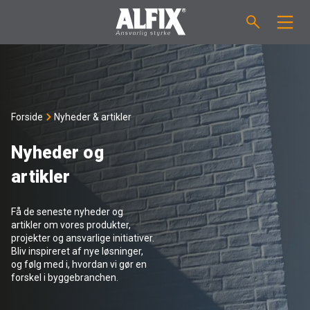
PRODUKTER
Støbemasse ”Mix”
VEJLEDNINGER
Forside
Nyheder & artikler
Spartelmasse ”Mix”
FORBRUGSBEREGNER
Nyheder og
artikler
Vådrumsmembraner
OM ALFIX
Få de seneste nyheder og
Fliseklæber "Fix"
Om Alfix
NYHEDER & ARTIKLER
artikler om vores produkter,
projekter og ansvarlige initiativer.
Bliv inspireret af nye løsninger,
Primere / Bindere
Ansvarlighed
DK
og følg med i, hvordan vi gør en
forskel i byggebranchen.
Fugemasse
Forhandlere
NO