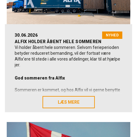
30.06.2026
NYHED
ALFIX HOLDER ÅBENT HELE SOMMEREN
Vi holder åbent hele sommeren. Selvom ferieperioden
betyder reduceret bemanding, vil der fortsat være
Alfix’ere til stede i alle vores afdelinger, klar til at hjælpe
jer.
God sommeren fra Alfix
Sommeren er kommet, og hos Alfix vil vi gerne benytte
lejligheden til at ønske kunder, leverandører
samarbejdspartnere og kolleger en rigtig god sommer.
LÆS MERE
LÆS MERE
Vi vil samtidig sige mange tak for tilliden, samarbejdet
og de mange gode relationer, vi sammen udvikler. Det er
noget, vi sætter stor pris på.