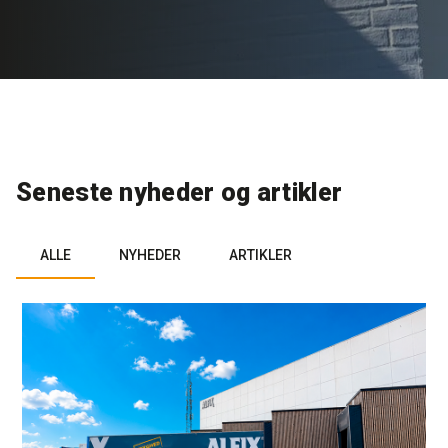
Rense- og plejemidler
Referencer
SE
Facadepuds og maling
Downloads
EN
Trinlydsdæmpning
Kontakt
Seneste nyheder og artikler
Downloads
Pro Club
ALLE
NYHEDER
ARTIKLER