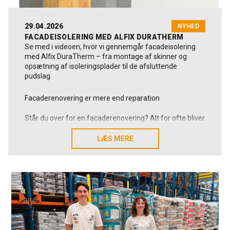
Mia beskriver sig selv som en glad og aktiv person, der
sætter pris på gode oplevelser, træning, kreative detaljer
og tid med dem, hun holder af.
29.04.2026
NYHED
FACADEISOLERING MED ALFIX DURATHERM
Se med i videoen, hvor vi gennemgår facadeisolering
med Alfix DuraTherm – fra montage af skinner og
opsætning af isoleringsplader til de afsluttende
pudslag.
Facaderenovering er mere end reparation
Står du over for en facaderenovering? Alt for ofte bliver
facaderenovering reduceret til udbedring af skader eller
et rent æstetisk løft. Men i mange tilfælde bør man stille
LÆS MERE
LÆS MERE
et vigtigere spørgsmål:
Skal vi blot forny overfladen og det visuelle udtryk –
eller samtidig forbedre bygningens samlede energi-
samt klimamæssige performance?