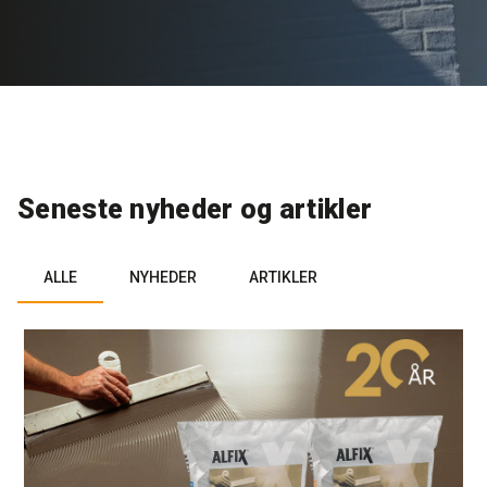
Rense- og plejemidler
Referencer
SE
Facadepuds og maling
Downloads
EN
Trinlydsdæmpning
Kontakt
Seneste nyheder og artikler
Downloads
Pro Club
ALLE
NYHEDER
ARTIKLER