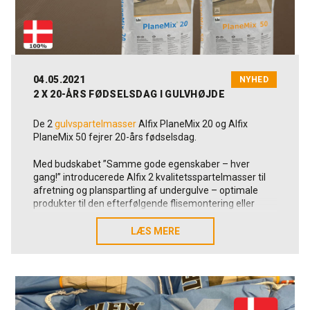
04.05.2021
NYHED
2 X 20-ÅRS FØDSELSDAG I GULVHØJDE
De 2
gulvspartelmasser
Alfix PlaneMix 20 og Alfix
PlaneMix 50 fejrer 20-års fødselsdag.
Med budskabet ”Samme gode egenskaber – hver
gang!” introducerede Alfix 2 kvalitetsspartelmasser til
afretning og planspartling af undergulve – optimale
produkter til den efterfølgende flisemontering eller
afslutning med anden topbelægning.
LÆS MERE
LÆS MERE
Udviklingschef Frank Pingel fortæller her om
baggrunden for Alfix´ ønske om at udvide
produktporteføljen, som ved begyndelsen af det nye
årtusinde primært bestod af vandtætningsmembraner,
fliseklæbere og fugemasse: