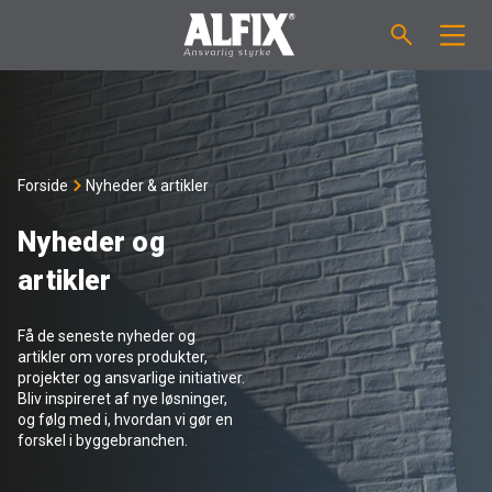
PRODUKTER
Støbemasse ”Mix”
VEJLEDNINGER
Forside
Nyheder & artikler
Spartelmasse ”Mix”
FORBRUGSBEREGNER
Nyheder og
artikler
Vådrumsmembraner
OM ALFIX
Få de seneste nyheder og
Fliseklæber "Fix"
Om Alfix
NYHEDER & ARTIKLER
artikler om vores produkter,
projekter og ansvarlige initiativer.
Bliv inspireret af nye løsninger,
Primere / Bindere
Ansvarlighed
DK
og følg med i, hvordan vi gør en
forskel i byggebranchen.
Fugemasse
Forhandlere
NO