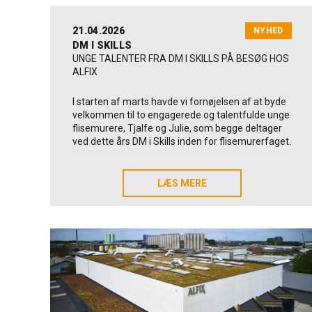
21.04.2026
NYHED
DM I SKILLS
UNGE TALENTER FRA DM I SKILLS PÅ BESØG HOS
ALFIX
I starten af marts havde vi fornøjelsen af at byde
velkommen til to engagerede og talentfulde unge
flisemurere, Tjalfe og Julie, som begge deltager
ved dette års DM i Skills inden for flisemurerfaget.
Fredag den 6. marts lagde Tjalfe og Julie vejen
forbi os for at fortælle om deres træningsforløb
LÆS MERE
LÆS MERE
frem mod mesterskabet – og for at få et
nærmere indblik i danske Alfix A/S som deres
materialesponsor.
Det er nemlig vores danske
Alfix-produkter
, der
bliver brugt, når Danmarks dygtigste unge
flisemurere dyster om medaljerne.
Med sig havde de deres mentor og repræsentant
fra Byggeriets Uddannelser, Erik Fog Larsen. De to