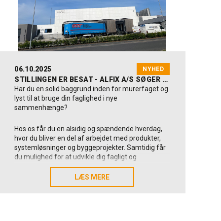
06.10.2025
NYHED
STILLINGEN ER BESAT - ALFIX A/S SØGER ERFAREN TEKNIKER MED MURERBAGGRUND - TIL KOLDING
Har du en solid baggrund inden for murerfaget og
lyst til at bruge din faglighed i nye
sammenhænge?
Hos os får du en alsidig og spændende hverdag,
hvor du bliver en del af arbejdet med produkter,
systemløsninger og byggeprojekter. Samtidig får
du mulighed for at udvikle dig fagligt og
specialisere dig inden for pool- og
svømmebadsanlæg.
LÆS MERE
LÆS MERE
Lyder det som noget for dig ? Så er du måske
vores kommende nye tekniske kollega😊?