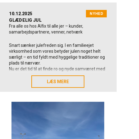
10.12.2025
NYHED
GLÆDELIG JUL
Fra alle os hos Alfix til alle jer – kunder,
samarbejdspartnere, venner, netværk
Snart sænker julefreden sig. I en familieejet
virksomhed som vores betyder julen noget helt
særligt – en tid fyldt med hyggelige traditioner og
plads til nærvær.
Nu er det tid til at finde ro og nyde samværet med
dem, vi holder af
LÆS MERE
LÆS MERE
Julelukket – vigtig info
📦 Sidste arbejdsdag: 22/12 (lukker kl. 14.00)
🕒 Sidste frist for ordre: 22/12 kl. 13.00
🚚 Levering mellem jul og nytår : 23/12 • 29/12 •
30/12
❗ Ingen kørsel: 02/01/26
🎉 Tilbage: 5/1