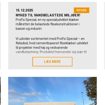
15.12.2025
NYHED
NYHED TIL VANDBELASTEDE MILJØER!
ProFix Special, en ny specialudviklet klæber
målrettet de belastede flisekonstruktioner i
bassin og industri.
Vi udvider sortimentet med ProFix Special – en
fleksibel, hvid cementbaseret fliseklæber udviklet
til projekter med høj og vedvarende
vandbelastning. Produktet henvender sig især til
professionelle i bassinbyggeri, wellnessområder
og industrimiljøer, hvor styrke, vandfasthed og
LÆS MERE
LÆS MERE
langtidsholdbarhed er afgørende.
ProFix Special er klassificeret som C2TE S1,
leverer høj vedhæftningsstyrke, standfast
konsistens og deformerbarhed. Den er EC1 PLUS-
certificeret for meget lav emission og godkendt til
gulvvarme, vådrum samt inde- og udendørs brug.
ProFix Special er egnet på beton, spartelmasse,