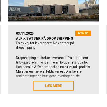
eksisterende fliser og vinyl indendørs.
Forbruget: 1,2–3,1 kg/m² afhængigt af
tandspartel.
03.11.2025
NYHED
ALFIX SATSER PÅ DROPSHIPPING
Highlights fra ProFix Special
En ny vej for leverancer: Alfix satser på
dropshipping
Fleksibel, hvid klæber med høj vedhæftning og
vandfasthed
Dropshipping – direkte leverancer fra producent
til byggeplads – vinder frem i byggeriets logistik.
Trækstyrker, beton: 1,5–3,0 N/mm²
Hos danske Alfix er modellen nu rullet ud i praksis.
Fliser op til 600x600 mm
Målet er en mere effektiv varestrøm, lavere
omkostninger og hurtigere leveringer til de
Lagtykkelse op til 10 mm
danske byggepladser.
Anvendelsestid: ca. 3 timer
LÆS MERE
LÆS MERE
Når man spørger Salgs- og marketingdirektør
Udviklet til bassin og industriområder
Claus Bernd Høgdal, er der ingen tvivl om, hvorfor
Egnet til iblanding af FlexBinder
virksomheden satser, strategisk, på dropshipping.
“Vores nye distributionscenter, på fabrikken i
Variabel konsistens til væg og gulv