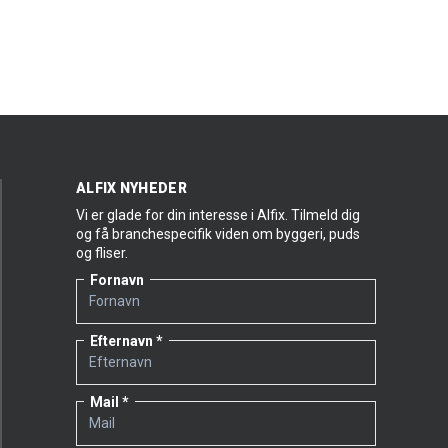
Læs mere om stillingen her:
Tekniker med murerbaggrund
ALFIX NYHEDER
Vi er glade for din interesse i Alfix. Tilmeld dig
og få branchespecifik viden om byggeri, puds
og fliser.
Fornavn
Efternavn
Mail