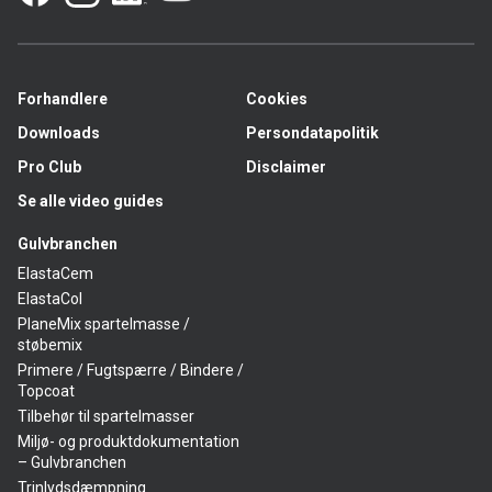
Forhandlere
Cookies
Downloads
Persondatapolitik
Pro Club
Disclaimer
Se alle video guides
Gulvbranchen
ElastaCem
ElastaCol
PlaneMix spartelmasse /
støbemix
Primere / Fugtspærre / Bindere /
Topcoat
Tilbehør til spartelmasser
Miljø- og produktdokumentation
– Gulvbranchen
Trinlydsdæmpning