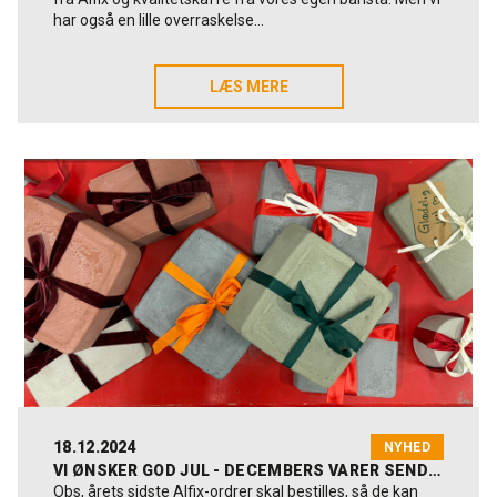
har også en lille overraskelse…
Vi glæder os til at se jer - velmødt på Alfix standen på
Byggerimessen i Fredericia den 18. - 21. marts 2025.
LÆS MERE
LÆS MERE
Læs mere om messen her:
byggerimessen.dk
18.12.2024
NYHED
VI ØNSKER GOD JUL - DECEMBERS VARER SENDES UD SENEST DEN 20. DECEMBER 2024
Obs, årets sidste Alfix-ordrer skal bestilles, så de kan