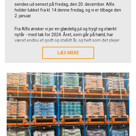
sendes ud senest på fredag, den 20. december. Alfix
holder lukket fra kl. 14 denne fredag, og vi er tilbage den
2. januar.
Fra Alfix ønsker vi jer en glædelig jul og trygt og stærkt
nytår - med tak for 2024. Året, som går på hæld, har
været endnu et godt og stabilt år, og helt som det plejer
med dansk produktion og familieeje - siden 1963.
LÆS MERE
LÆS MERE
Vi sender en varm tak til alle jer, kunder, leverandører og
samarbejdspartnere og andre, som på forskellig vis er
involveret i Alfix.