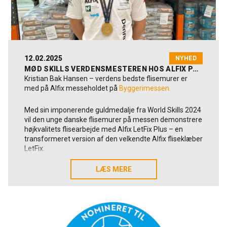
12.02.2025
NYHED
MØD SKILLS VERDENSMESTEREN HOS ALFIX PÅ BYGGERI'25
Kristian Bak Hansen – verdens bedste flisemurer er
med på Alfix messeholdet på
Byggerimessen.
Med sin imponerende guldmedalje fra World Skills 2024
vil den unge danske flisemurer på messen demonstrere
højkvalitets flisearbejde med Alfix LetFix Plus – en
transformeret version af den velkendte Alfix fliseklæber
LetFix.
Verdensmesteren der til dagligt arbejder hos nordjyske
LÆS MERE
LÆS MERE
Hæstrup Murerforretning ApS
udtaler:
"Når godt håndværk og gode produkter mødes, opnår
man de bedste resultater. Alfix’s produkter er bare
pissegode at arbejde med, og jeg glæder mig til at
arbejde videre med LetFix Plus i Fredericia".