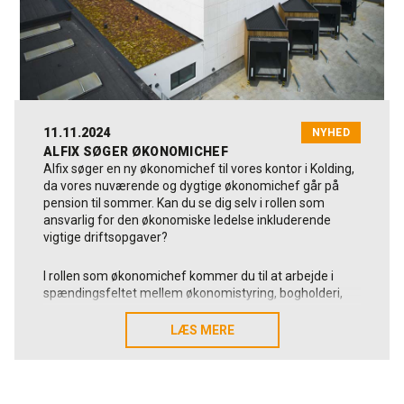
Alfix - Produktionschef, nyoprettet stilling
Alfix samarbejder med GML-HR om denne rekruttering.
Du er velkommen til at kontakte Seniorkonsulent hos
GML-HR Janne Nissen på 2494 8800 for at høre mere
om stillingen. Enhver henvendelse behandles fortroligt.
11.11.2024
NYHED
ALFIX SØGER ØKONOMICHEF
Alfix søger en ny økonomichef til vores kontor i Kolding,
da vores nuværende og dygtige økonomichef går på
pension til sommer. Kan du se dig selv i rollen som
ansvarlig for den økonomiske ledelse inkluderende
vigtige driftsopgaver?
I rollen som økonomichef kommer du til at arbejde i
spændingsfeltet mellem økonomistyring, bogholderi,
strategi, udvikling og ledelse.
LÆS MERE
LÆS MERE
Du bliver en del af en værdibaseret,
verdensmålscertificeret og kvalitetsbevidst virksomhed.
Her vil du få en nøglerolle i Alfix's fortsatte udvikling,
hvor du, udover at være økonomiansvarlig, får mulighed