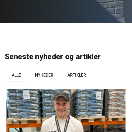
Rense- og plejemidler
Referencer
SE
Facadepuds og maling
Downloads
EN
Trinlydsdæmpning
Kontakt
Seneste nyheder og artikler
Downloads
Pro Club
ALLE
NYHEDER
ARTIKLER