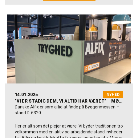
endnu engang.
Tusind tak til alle jer kunder, leverandører og
samarbejdspartnere som i hverdagen støtter os som
dansk familieejet byggematerialeproducent.
Vi er stadig dem, vi altid har været.
Danske og med stort engagement i innovation og
ansvarlig transformation af vores produkter samt
forretning. På et robust fundament af en
verdensmålcertificering med
Bureau Veritas Denmark
.
Mød os i Team Alfix på stand nr. D-6320 på BYGGERI´25 i
Messe C - Fredericia. Det er fra d. 18-21
marts 2025.
14.01.2025
NYHED
Læs mere om messen her:
byggerimessen.dk
”VI ER STADIG DEM, VI ALTID HAR VÆRET” – MØD OS PÅ BYGGERI´25
Danske Alfix er som altid at finde på Byggerimessen –
stand D-6320
Her er alt som det plejer at være: Vi byder traditionen tro
velkommen med en aktiv og arbejdende stand, nyheder
fra Alfix og kvalitetskaffe fra vores egen barista. Men vi