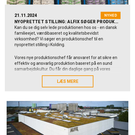
21.11.2024
NYHED
NYOPRETTET STILLING: ALFIX SØGER PRODUKTIONSCHEF
Kan du se dig selv lede produktionen hos os - en dansk
familieejet, værdibaseret og kvalitetsbevidst
virksomhed? Vi søger en produktionschef til en
nyoprettet stilling i Kolding.
Vores nye produktionschef får ansvaret for at sikre en
effektiv og ansvarlig produktion baseret på en sund
samarbejdskultur. Du får din daglige gang på vores
fabrik i Kolding, hvor du som produktionschef får
ansvaret for at lede og koordinere produktionen, med
LÆS MERE
LÆS MERE
fokus på at optimere produktiviteten og nå de
operationelle såvel som strategiske mål.
I denne rolle kommer du til at sikre en effektiv drift ved
at motivere produktionsmedarbejderne, opretholde
høje kvalitetsstandarder og optimere processerne, så
omkostninger, tid og ressourcer anvendes bedst muligt.
Læs jobopslaget og søg stillingen fra dette link: