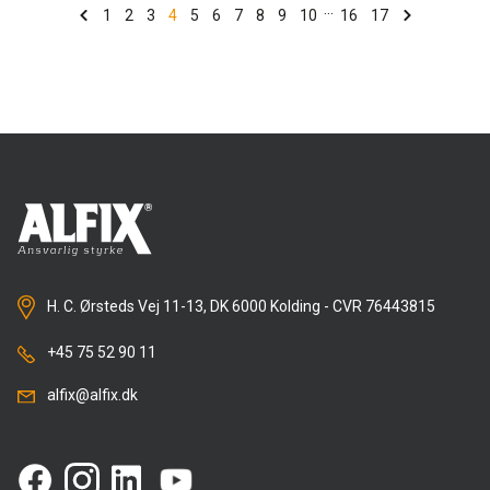
...
for at bidrage til udviklingen af - og eksekvering på - de
1
2
3
4
5
6
7
8
9
10
16
17
strategiske initiativer i Alfix's vækststrategi.
Læs jobopslaget og søg stillingen fra dette link:
Alfix - Økonomichef
Alfix samarbejder med GML-HR om denne rekruttering.
Du er velkommen til at kontakte Seniorkonsulent hos
GML-HR Janne Nissen på 2494 8800 for at høre mere
om stillingen. Enhver henvendelse behandles fortroligt.
H. C. Ørsteds Vej 11-13, DK 6000 Kolding - CVR 76443815
+45 75 52 90 11
alfix@alfix.dk