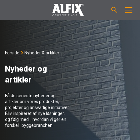
PRODUKTER
Støbemasse ”Mix”
VEJLEDNINGER
Forside
Nyheder & artikler
Spartelmasse ”Mix”
FORBRUGSBEREGNER
Nyheder og
artikler
Vådrumsmembraner
OM ALFIX
Få de seneste nyheder og
Fliseklæber "Fix"
Om Alfix
NYHEDER & ARTIKLER
artikler om vores produkter,
projekter og ansvarlige initiativer.
Bliv inspireret af nye løsninger,
Primere / Bindere
Ansvarlighed
DK
og følg med i, hvordan vi gør en
forskel i byggebranchen.
Fugemasse
Forhandlere
NO