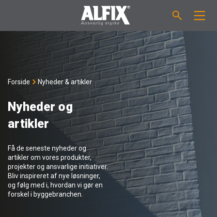
PRODUKTER
Støbemasse ”Mix”
VEJLEDNINGER
Forside
Nyheder & artikler
Spartelmasse ”Mix”
FORBRUGSBEREGNER
Nyheder og
artikler
Vådrumsmembraner
OM ALFIX
Få de seneste nyheder og
Fliseklæber "Fix"
Om Alfix
NYHEDER & ARTIKLER
artikler om vores produkter,
projekter og ansvarlige initiativer.
Bliv inspireret af nye løsninger,
Primere / Bindere
Ansvarlighed
DK
og følg med i, hvordan vi gør en
forskel i byggebranchen.
Fugemasse
Forhandlere
NO