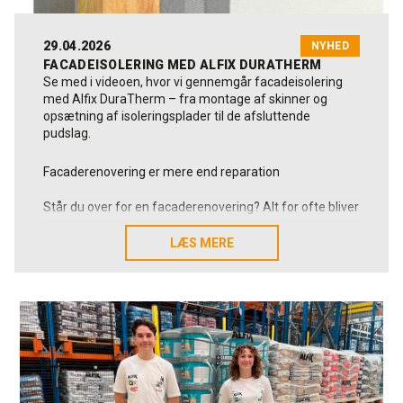
Mia beskriver sig selv som en glad og aktiv person, der
sætter pris på gode oplevelser, træning, kreative detaljer
og tid med dem, hun holder af.
29.04.2026
NYHED
FACADEISOLERING MED ALFIX DURATHERM
Se med i videoen, hvor vi gennemgår facadeisolering
med Alfix DuraTherm – fra montage af skinner og
opsætning af isoleringsplader til de afsluttende
pudslag.
Facaderenovering er mere end reparation
Står du over for en facaderenovering? Alt for ofte bliver
facaderenovering reduceret til udbedring af skader eller
et rent æstetisk løft. Men i mange tilfælde bør man stille
LÆS MERE
LÆS MERE
et vigtigere spørgsmål:
Skal vi blot forny overfladen og det visuelle udtryk –
eller samtidig forbedre bygningens samlede energi-
samt klimamæssige performance?