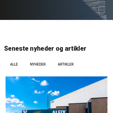
Rense- og plejemidler
Referencer
SE
Facadepuds og maling
Downloads
EN
Trinlydsdæmpning
Kontakt
Seneste nyheder og artikler
Downloads
Pro Club
ALLE
NYHEDER
ARTIKLER