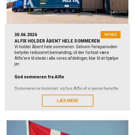
30.06.2026
NYHED
ALFIX HOLDER ÅBENT HELE SOMMEREN
Vi holder åbent hele sommeren. Selvom ferieperioden
betyder reduceret bemanding, vil der fortsat være
Alfix’ere til stede i alle vores afdelinger, klar til at hjælpe
jer.
God sommeren fra Alfix
Sommeren er kommet, og hos Alfix vil vi gerne benytte
lejligheden til at ønske kunder, leverandører
samarbejdspartnere og kolleger en rigtig god sommer.
LÆS MERE
LÆS MERE
Vi vil samtidig sige mange tak for tilliden, samarbejdet
og de mange gode relationer, vi sammen udvikler. Det er
noget, vi sætter stor pris på.