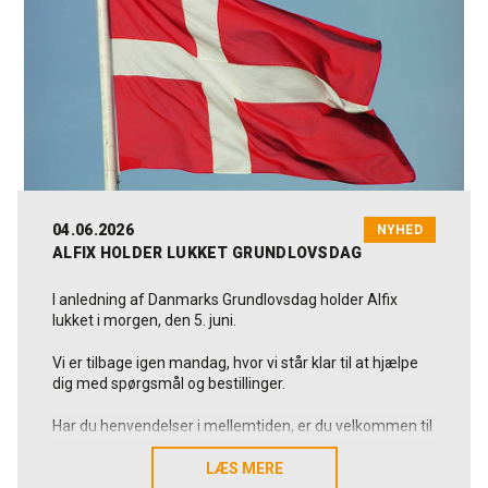
Som dansk og familieejet producent arbejder vi hver
dag for at levere løsninger, der holder, og som skaber
værdi i praksis. Det gælder også hen over sommeren,
hvor vi fortsat står klar til at hjælpe, når der er brug for
os.
Vi håber, at den kommende tid byder på både
afslapning, mindeværdige oplevelser og fornyet energi
til jer.
Rigtig god sommer fra alle os i Alfix.
04.06.2026
NYHED
ALFIX HOLDER LUKKET GRUNDLOVSDAG
I anledning af Danmarks Grundlovsdag holder Alfix
lukket i morgen, den 5. juni.
Vi er tilbage igen mandag, hvor vi står klar til at hjælpe
dig med spørgsmål og bestillinger.
Har du henvendelser i mellemtiden, er du velkommen til
at skrive til os på alfix@alfix.dk, så vender vi tilbage
hurtigst muligt.
LÆS MERE
LÆS MERE