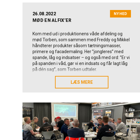
26.08.2022
NYHED
MØD EN ALFIX’ER
Kom med ud i produktionens våde afdeling og
mød Torben, som sammen med Freddy og Mikkel
håndterer produkter såsom tætningsmasser,
primere og facademaling. Her ”jongleres” med
spande, låg og indsatser – og også med ord: ”Er vi
på spanden i våd, gør vi en indsats og får lagt låg
på dén sag”, som Torben udtaler.
Beskriv kort dig selv, din afdeling og dine
LÆS MERE
LÆS MERE
arbejdsopgaver
Navnet er Torben Hansen, jeg arbejder i det vi
kalder den våde afdeling hos Alfix, det har jeg
gjort i 4 år nu. Våd-afdeling fordi vi producerer de
”våde” varer, 1K og 2K tætningmasse,
vådrumsprimer, maling, flexbinder osv.
Jeg er oprindelig udlært på lager allround tilbage
sidst i 80’erne, har bygget frysehuse og arbejdet