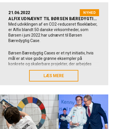
21.06.2022
NYHED
ALFIX UDNÆVNT TIL BØRSEN BÆREDYGTIG CASE 2022
Med udviklingen af en CO2-reduceret fliseklæber,
er Alfix blandt 50 danske virksomheder, som
Børsen i juni 2022 har udnævnt til Børsen
Bæredygtig Case.
Børsen Bæredygtig Cases er et nyt initiativ, hvis
mål er at vise gode grønne eksempler på
konkrete og skalerbare projekter, der arbejdes
med i danske virksomheder. Det skal give
inspiration til alle og samtidig hylde de 50
LÆS MERE
LÆS MERE
udvalgte projekter.
Fliseklæber bidrager til modvirkning af
klimaændringer
I kategorien ”Modvirkning af klimaændringer” er
Alfix udvalgt for at udvikle en ny fliseklæber –
Alfix ProFix Plus
, som reducerer 27% af
klimaaftrykket i forhold til den almindelige
fliseklæber Alfix ProFix. Perspektivet – og