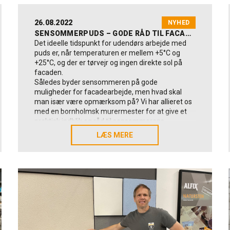
26.08.2022
NYHED
SENSOMMERPUDS – GODE RÅD TIL FACADEARBEJDET
Det ideelle tidspunkt for udendørs arbejde med
puds er, når temperaturen er mellem +5°C og
+25°C, og der er tørvejr og ingen direkte sol på
facaden.
Således byder sensommeren på gode
muligheder for facadearbejde, men hvad skal
man især være opmærksom på? Vi har allieret os
med en bornholmsk murermester for at give et
praktisk indblik og råd til sensommerens
facadearbejde.
LÆS MERE
LÆS MERE
Facadeforskønnelse på Bornholm
I Nexø på Bornholm har PL Entreprise netop
istandsat en slidt facade på et 400 kvm stort
boligkompleks (det gule på billedet). Arbejdet
startede sidste sommer og blev færdiggjort
omkring påske i år: ”Vi har arbejdet på en ældre
ejendom, hvor facaden trængte til en kærlig hånd.
Der var både revner og en del løs puds. Vi har kun