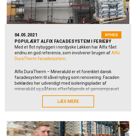
04.05.2021
NYHED
POPULÆRT ALFIX FACADESYSTEM I FERIEBY
Med et flot nybyggeri i nordjyske Løkken har Alfix fået
endnu en god reference, som involverer brugen af
Alfix
DuraTherm facadesystem
.
Alfix DuraTherm – Mineraluld er et forenklet dansk
facadesystem til såvel nybyg som renovering. Facaden
beklædes her udvendigt med isoleringsplader af
mineraluld og påføres efterfølgende et gennemprøvet
dansk system bestående af forskellige facadepuds-
produkter.
LÆS MERE
LÆS MERE
I byggeriet indgår blandt andet produkterne
Alfix
DuraPuds 830
(fleksibel facadeklæber),
Alfix DuraPuds
810
(fleksibel fiberpuds) og afslutningsvist
Alfix
DuraPuds 804
(fleksibel struktur- og filtsepuds) i
cementhvid.