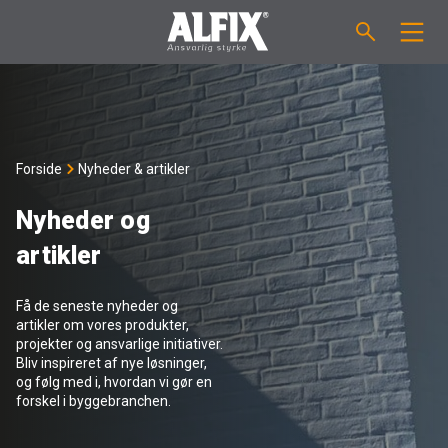
PRODUKTER
Støbemasse ”Mix”
VEJLEDNINGER
Forside
Nyheder & artikler
Spartelmasse ”Mix”
FORBRUGSBEREGNER
Nyheder og
artikler
Vådrumsmembraner
OM ALFIX
Få de seneste nyheder og
Fliseklæber "Fix"
Om Alfix
NYHEDER & ARTIKLER
artikler om vores produkter,
projekter og ansvarlige initiativer.
Bliv inspireret af nye løsninger,
Primere / Bindere
Ansvarlighed
DK
og følg med i, hvordan vi gør en
forskel i byggebranchen.
Fugemasse
Forhandlere
NO