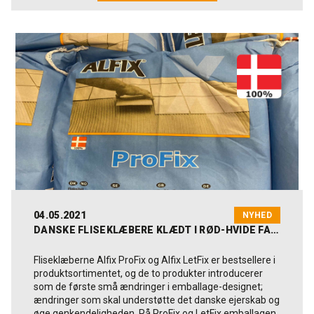
gene for beboerne, god komfort opnås indendørs, og
ordremængden i Alfix er stigende.
facaden får samtidig et flot, moderne og enkelt udtryk
med den pudsede overflade.
Læs mere her.
- Hvilke opgaver varetager du som lagerforvalter?
Min funktion er at lede og fordele opgaver, aktivere
ordrer og sørge for at lageret stemmer. Jeg er i løbende
tæt kontakt med vores ordremodtagere om, hvornår
ordrer kan afhentes eller sendes - også hvis der er
specielle ønsker fra kunderne. Målet er altid at vi bedst
muligt skal kunne efterleve kundernes ønsker.
- Kan du fremhæve andre funktioner på Alfix
lageret?
Vi sørger i fællesskab for, at pluklokationerne er fyldt op,
vi plukker varer, indlagrer paller, læsser lastbiler og
flytter også paller mellem vores forskellige bygninger.
04.05.2021
NYHED
- Hvornår er arbejdsdagen særligt god?
DANSKE FLISEKLÆBERE KLÆDT I RØD-HVIDE FARVER
Det er en dag med masser af ordrer, hvor vi opfylder
alle kundernes ønsker inden for arbejdstiden.
Fliseklæberne Alfix ProFix og Alfix LetFix er bestsellere i
produktsortimentet, og de to produkter introducerer
Martin er 32 år, bosiddende i Kolding sammen sin
som de første små ændringer i emballage-designet;
kæreste og parrets to små piger. Fritiden går med
ændringer som skal understøtte det danske ejerskab og
familie, venner og sport.
øge genkendeligheden. På ProFix og LetFix emballagen