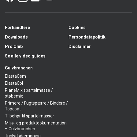
Forhandlere
Cookies
Downloads
Persondatapolitik
Pro Club
Disclaimer
Se alle video guides
Gulvbranchen
ElastaCem
ElastaCol
PlaneMix spartelmasse /
støbemix
Primere / Fugtspærre / Bindere /
Topcoat
Tilbehør til spartelmasser
Miljø- og produktdokumentation
– Gulvbranchen
Trinlydsdæmpning