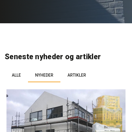
Rense- og plejemidler
Referencer
SE
Facadepuds og maling
Downloads
EN
Trinlydsdæmpning
Kontakt
Seneste nyheder og artikler
Downloads
Pro Club
ALLE
NYHEDER
ARTIKLER