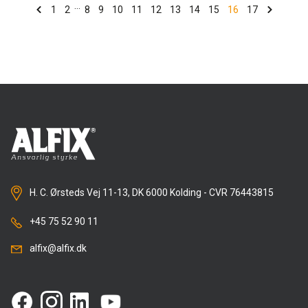
på den tekniske kvalitet, et godt arbejdsmiljø og
...
1
2
8
9
10
11
12
13
14
15
16
17
samtidig er med til at gøre byggeriet mere
ansvarligt, afslutter Kim Mathiasen fra Alfix.
Læs mere om, hvordan Alfix arbejder med ansvarligt
byggeri.
H. C. Ørsteds Vej 11-13, DK 6000 Kolding - CVR 76443815
+45 75 52 90 11
alfix@alfix.dk