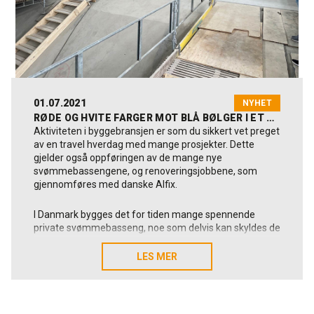
Se fotos fra projektet her!
01.07.2021
NYHET
RØDE OG HVITE FARGER MOT BLÅ BØLGER I ET SVØMMEBASSENG
Aktiviteten i byggebransjen er som du sikkert vet preget
av en travel hverdag med mange prosjekter. Dette
gjelder også oppføringen av de mange nye
svømmebassengene, og renoveringsjobbene, som
gjennomføres med danske Alfix.
I Danmark bygges det for tiden mange spennende
private svømmebasseng, noe som delvis kan skyldes de
begrensede reisemulighetene som vi har hatt, og at
mange dansker har hatt mer penger mellom hendene
LES MER
LES MER
takket være ekstra feriepenger, økt verdi på egen bolig
m.m.
Det er likevel de store offentlige bassengprosjektene