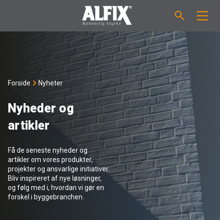
PRODUKTER
Støpemasse ”Mix”
VEILEDNINGER
Forside
Nyheter
Sparkelmasse "Mix"
FORBRUKSKALKULATOR
Nyheder og
artikler
Våtromsmembraner
OM ALFIX
Få de seneste nyheder og
Flislim "Fix"
Om Alfix
NYHETER
artikler om vores produkter,
projekter og ansvarlige initiativer.
Bliv inspireret af nye løsninger,
Binder / Primer
Bærekraftighet
KONTAKT
og følg med i, hvordan vi gør en
forskel i byggebranchen.
Fugemasse
Referenser
Ansatte
NO