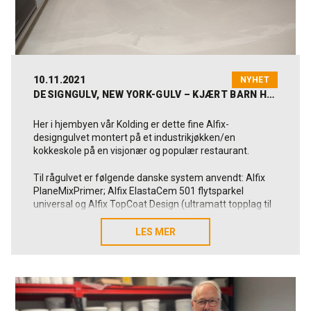
10.11.2021
NYHET
DESIGNGULV, NEW YORK-GULV – KJÆRT BARN HAR MANGE …
Her i hjembyen vår Kolding er dette fine Alfix-
designgulvet montert på et industrikjøkken/en
kokkeskole på en visjonær og populær restaurant.
Til rågulvet er følgende danske system anvendt: Alfix
PlaneMixPrimer; Alfix ElastaCem 501 flytsparkel
universal og Alfix TopCoat Design (ultramatt topplag til
sparklede designgulv).
LES MER
LES MER
Les mer!