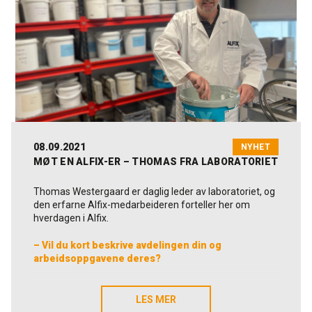
08.09.2021
NYHET
MØT EN ALFIX-ER – THOMAS FRA LABORATORIET
Thomas Westergaard er daglig leder av laboratoriet, og
den erfarne Alfix-medarbeideren forteller her om
hverdagen i Alfix.
– Vil du kort beskrive avdelingen din og
arbeidsoppgavene deres?
Laboratorieoppgavene omfatter kontroll av råvarer og
ferdige produkt. Dette utfører laboratoriet parallelt med
LES MER
LES MER