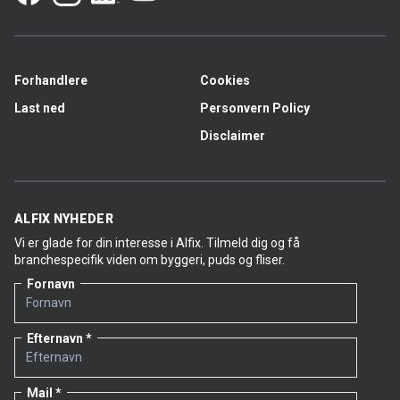
Når vi spør om tollen til Alfix før, under og etter de ofte
kompliserte byggeprosjektene, får vi følgende svar:
«Vi ønsker i bunn å grunn å bygge en bro mellom de
Forhandlere
Cookies
forskjellige fagmiljøene, slik at alle parter snakker
samme språk allerede før arbeidet igangsettes.
Last ned
Personvern Policy
Dermed kan dyre misforståelser unngås» forteller
Disclaimer
Carsten Schultz.
På Trongårdsskolen i Lyngby, nord for København, er
Alfix også med. Danske Alfix bidrar her i et 25-meters
basseng, i barfotområdet og omkledningsfasilitetene.
ALFIX NYHEDER
Rådgiveren er Rambøll, hovedentreprenøren JDN
Enterprise A/S, og CC-Fliser utfører murerarbeidet.
Vi er glade for din interesse i Alfix. Tilmeld dig og få
branchespecifik viden om byggeri, puds og fliser.
Alfix-produkter som er benyttet til prosjektet: PlaneMix
Fornavn
S40 (basseng- og betongjustering), PlaneMix 100
(hurtigtørkende støpemasse), Epoxy Grunder, Epoxy
Membran, ProFix flislim, FlexBinder, C2 Epoxy (syrefast
Efternavn
fugemasse og flislim) og IndustryFuge CeraFill 18. Les
mer om våre bassengsystemer
her
Mail