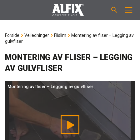
PRODUKTER
Forside
Veiledninger
Flislim
Montering av fliser – Legging av
gulvfliser
Støpemasse ”Mix”
VEILEDNINGER
MONTERING AV FLISER – LEGGING
Sparkelmasse "Mix"
FORBRUKSKALKULATOR
AV GULVFLISER
Våtromsmembraner
OM ALFIX
Montering av fliser – Legging av gulvfliser
Flislim "Fix"
Om Alfix
NYHETER
Binder / Primer
Bærekraftighet
KONTAKT
Fugemasse
Referenser
Ansatte
NO