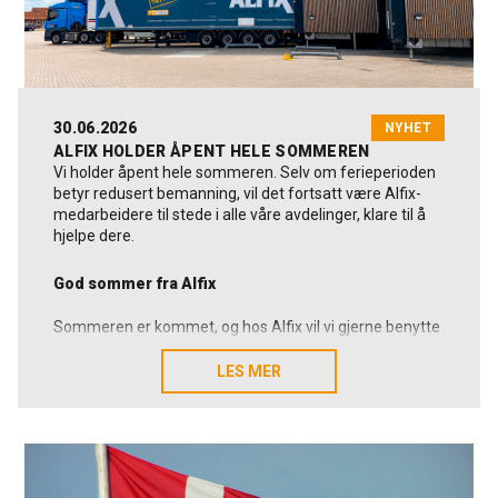
30.06.2026
NYHET
ALFIX HOLDER ÅPENT HELE SOMMEREN
Vi holder åpent hele sommeren. Selv om ferieperioden
betyr redusert bemanning, vil det fortsatt være Alfix-
medarbeidere til stede i alle våre avdelinger, klare til å
hjelpe dere.
God sommer fra Alfix
Sommeren er kommet, og hos Alfix vil vi gjerne benytte
anledningen til å ønske kunder, leverandører,
samarbeidspartnere og kolleger en riktig god sommer.
LES MER
LES MER
Vi vil samtidig si mange takk for tilliten, samarbeidet og
de mange gode relasjonene vi utvikler sammen. Det
setter vi stor pris på.