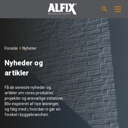
PRODUKTER
Støpemasse ”Mix”
VEILEDNINGER
Forside
Nyheter
Sparkelmasse "Mix"
FORBRUKSKALKULATOR
Nyheder og
artikler
Våtromsmembraner
OM ALFIX
Få de seneste nyheder og
Flislim "Fix"
Om Alfix
NYHETER
artikler om vores produkter,
projekter og ansvarlige initiativer.
Bliv inspireret af nye løsninger,
Binder / Primer
Bærekraftighet
KONTAKT
og følg med i, hvordan vi gør en
forskel i byggebranchen.
Fugemasse
Referenser
Ansatte
NO