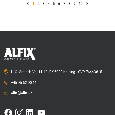
1
2
3
4
5
6
7
8
9
10
H. C. Ørsteds Vej 11-13, DK 6000 Kolding - CVR 76443815
+45 75 52 90 11
alfix@alfix.dk