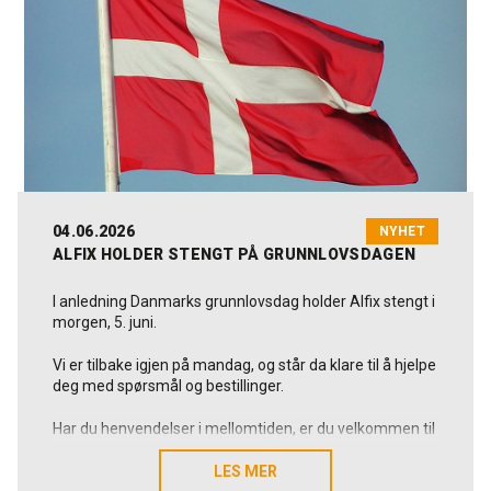
Som dansk og familieeid produsent arbeider vi hver dag
for å levere løsninger som holder, og som skaper verdi i
praksis. Det gjelder også gjennom sommeren, hvor vi
fortsatt står klare til å hjelpe når det er behov for oss.
Vi håper at tiden som kommer byr på både avslapning,
minnerike opplevelser og fornyet energi for dere.
Riktig god sommer fra alle oss i Alfix 😊
04.06.2026
NYHET
ALFIX HOLDER STENGT PÅ GRUNNLOVSDAGEN
I anledning Danmarks grunnlovsdag holder Alfix stengt i
morgen, 5. juni.
Vi er tilbake igjen på mandag, og står da klare til å hjelpe
deg med spørsmål og bestillinger.
Har du henvendelser i mellomtiden, er du velkommen til
å skrive til oss på alfix@alfix.dk, så svarer vi deg så snart
som mulig.
LES MER
LES MER