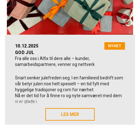
Høydepunkter for ProFix Special
10.12.2025
NYHET
Fleksibelt, hvitt flislim med høy vedheft og
GOD JUL
vannbestandighet
Fra alle oss i Alfix til dere alle – kunder,
samarbeidspartnere, venner og nettverk
Strekkfasthet, betong: 1,5–3,0 N/mm²
Fliser opptil 600 × 600 mm
Snart senker julefreden seg. I en familieeid bedrift som
vår betyr julen noe helt spesielt – en tid fylt med
Lagtykkelse opptil 10 mm
hyggelige tradisjoner og rom for nærhet.
Brukstid: ca. 3 timer
Nå er det tid for å finne ro og nyte samværet med dem
vi er glade i.
Utviklet for basseng og industrimiljøer
Egnet for innblanding av FlexBinder
Julestengt – viktig informasjon
LES MER
LES MER
Variabel konsistens for vegg og gulv
📦 Siste arbeidsdag: 22/12 (stenger kl. 14.00)
🎉 Tilbake: 5/1
Les mer her
Profix Special