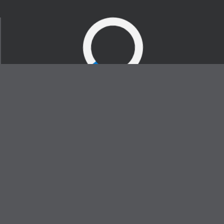
ALFIX NYHEDER
Vi er glade for din interesse i Alfix. Tilmeld dig
og få branchespecifik viden om byggeri, puds
og fliser.
Fornavn
Efternavn
Mail
Firmanavn
Er du murer? Sæt kryds her, hvis du gerne vil
have inspiration og faglige råd (Alfix PROCLUB)
Ved tilmelding, accepterer du at modtage