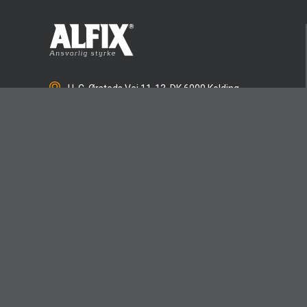
H. C. Ørsteds Vej 11-13, DK 6000 Kolding -
CVR 76443815
+45 75 52 90 11
alfix@alfix.dk