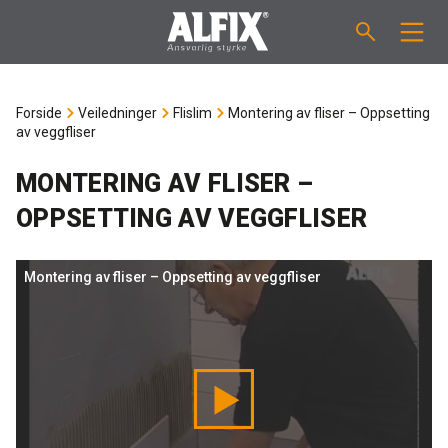
PRODUKTER
Forside
Veiledninger
Flislim
Montering av fliser – Oppsetting
av veggfliser
Støpemasse ”Mix”
VEILEDNINGER
MONTERING AV FLISER –
Sparkelmasse "Mix"
FORBRUKSKALKULATOR
OPPSETTING AV VEGGFLISER
Våtromsmembraner
OM ALFIX
Montering av fliser – Oppsetting av veggfliser
Flislim "Fix"
Om Alfix
NYHETER
Binder / Primer
Bærekraftighet
KONTAKT
Fugemasse
Referenser
Ansatte
NO