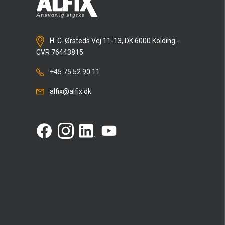
H. C. Ørsteds Vej 11-13, DK 6000 Kolding -
CVR 76443815
+45 75 52 90 11
alfix@alfix.dk