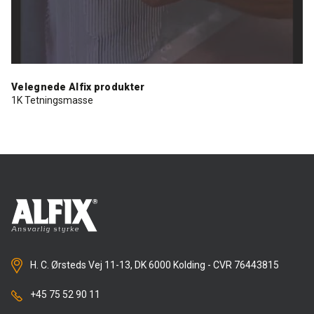
Rense- pleiemidler
Kurs for proff'en
Tekniske spørgsmål
DK
Puss og fasademaling
Historien Bag
Forhandlere
SE
Velegnede Alfix produkter
1K Tetningsmasse
Trinnlydsmembran
Last ned
EN
Spesialprodukter
Last ned
H. C. Ørsteds Vej 11-13, DK 6000 Kolding - CVR 76443815
+45 75 52 90 11