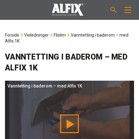
PRODUKTER
Forside
Veiledninger
Flislim
Vanntetting i baderom – med
Alfix 1K
Støpemasse ”Mix”
VEILEDNINGER
VANNTETTING I BADEROM – MED
Sparkelmasse "Mix"
FORBRUKSKALKULATOR
ALFIX 1K
Våtromsmembraner
OM ALFIX
Vanntetting i baderom – med Alfix 1K
Flislim "Fix"
Om Alfix
NYHETER
Binder / Primer
Bærekraftighet
KONTAKT
Fugemasse
Referenser
Ansatte
NO