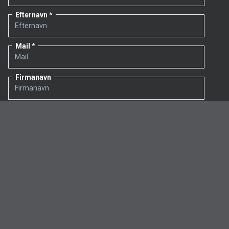
Efternavn
Mail
Firmanavn
Er du murer? Sæt kryds her, hvis du gerne vil have
inspiration og faglige råd (Alfix PROCLUB)
Ved tilmelding, accepterer du at modtage nyheder fra Alfix.
Du kan til enhver tid afmelde dig.
Se gerne
Alfix' persondatapolitik.
JA TAK, TILMELD MIG