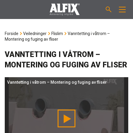
PRODUKTER
Forside
Veiledninger
Flislim
Vanntetting i våtrom –
Montering og fuging av fliser
Støpemasse ”Mix”
VEILEDNINGER
VANNTETTING I VÅTROM –
Sparkelmasse "Mix"
FORBRUKSKALKULATOR
MONTERING OG FUGING AV FLISER
Våtromsmembraner
OM ALFIX
Vanntetting i våtrom – Montering og fuging av fliser
Flislim "Fix"
Om Alfix
NYHETER
Binder / Primer
Bærekraftighet
KONTAKT
Fugemasse
Referenser
Ansatte
NO