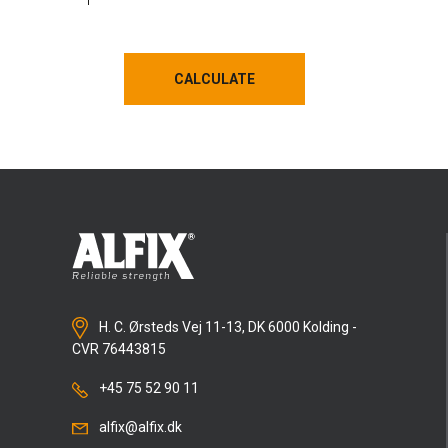
CALCULATE
CALCULATE
H. C. Ørsteds Vej 11-13, DK 6000 Kolding -
CVR 76443815
+45 75 52 90 11
alfix@alfix.dk