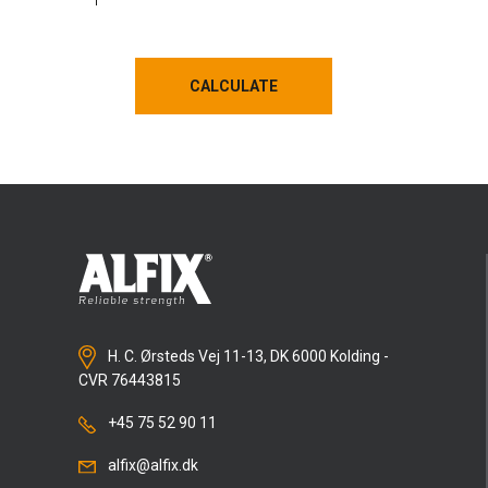
CALCULATE
CALCULATE
H. C. Ørsteds Vej 11-13, DK 6000 Kolding -
CVR 76443815
+45 75 52 90 11
alfix@alfix.dk