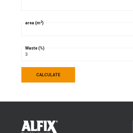
2
area (m
)
Waste (%)
CALCULATE
CALCULATE