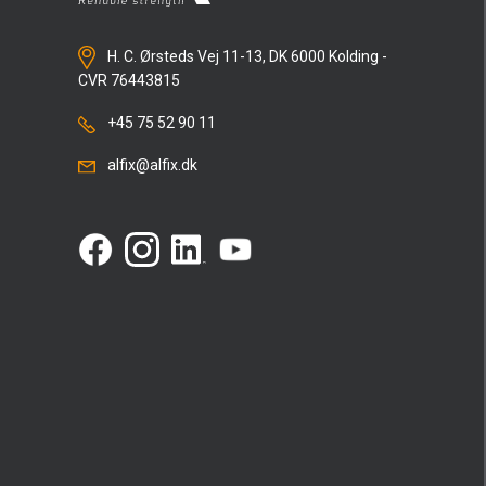
H. C. Ørsteds Vej 11-13, DK 6000 Kolding -
CVR 76443815
+45 75 52 90 11
alfix@alfix.dk