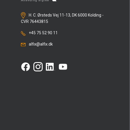
H. C. Ørsteds Vej 11-13, DK 6000 Kolding -
CVR 76443815
+45 75 52 90 11
alfix@alfix.dk