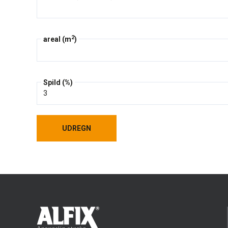
2
areal (m
)
Spild (%)
UDREGN
UDREGN