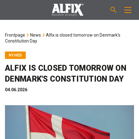
PRODUCTS
Frontpage
News
Alfix is closed tomorrow on Denmark's
Constitution Day
Fast-setting screeding mortar "Mix"
TECHNICAL QUESTIONS
NYHED
Self-levelling compound "Mix"
CALCULATION
ALFIX IS CLOSED TOMORROW ON
DENMARK'S CONSTITUTION DAY
Tanking systems
ABOUT ALFIX
04.06.2026
Tile adhesives "Fix"
About Alfix
NEWS
Binder / Primer
Reliability
CONTACT
Tile grouts
References
Employees
EN