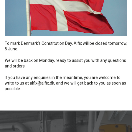
Cleaning and maintenance
History
Technical Questions
DK
Smooth rendering and paints
Downloads
Distributors
NO
Acoustic underlay
To mark Denmark’s Constitution Day, Alfix will be closed tomorrow,
SE
5 June.
Downloads
We will be back on Monday, ready to assist you with any questions
and orders.
If you have any enquiries in the meantime, you are welcome to
write to us at alfix@alfix.dk, and we will get back to you as soon as
possible.