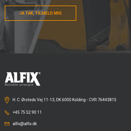
JA TAK, TILMELD MIG
H. C. Ørsteds Vej 11-13, DK 6000 Kolding - CVR 76443815
+45 75 52 90 11
alfix@alfix.dk