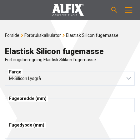
PRODUKTER
Forside
Forbrukskalkulator
Elastisk Silicon fugemasse
Støpemasse ”Mix”
VEILEDNINGER
Elastisk Silicon fugemasse
Forbrugsberegning Elastisk Silikon fugemasse
Sparkelmasse "Mix"
FORBRUKSKALKULATOR
Farge
Våtromsmembraner
OM ALFIX
Flislim "Fix"
Fugebredde (mm)
Om Alfix
NYHETER
Binder / Primer
Bærekraftighet
KONTAKT
Fugedybde (mm)
Fugemasse
Referenser
Ansatte
NO