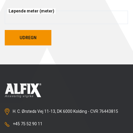
Rense- pleiemidler
Løpende meter (meter)
Kurs for proff'en
Tekniske spørgsmål
DK
Puss og fasademaling
Historien Bag
Forhandlere
SE
UDREGN
UDREGN
Trinnlydsmembran
Last ned
EN
Spesialprodukter
Last ned
H. C. Ørsteds Vej 11-13, DK 6000 Kolding - CVR 76443815
+45 75 52 90 11