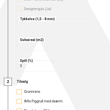
Rense- pleiemidler
Designergulv (Ja)
Kurs for proff'en
Tekniske spørgsmål
DK
Tykkelse (1,5 - 8 mm)
Puss og fasademaling
Historien Bag
Forhandlere
SE
Trinnlydsmembran
Last ned
EN
Gulvareal (m2)
Spesialprodukter
Spill (%)
Last ned
Tilvalg
Grunnrens
Alfix Piggrull med skærm