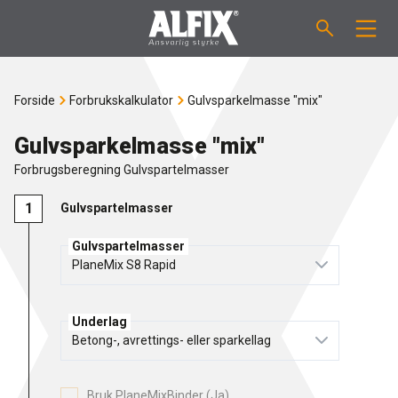
PRODUKTER
Forside
Forbrukskalkulator
Gulvsparkelmasse "mix"
Støpemasse ”Mix”
VEILEDNINGER
Gulvsparkelmasse "mix"
Forbrugsberegning Gulvspartelmasser
Sparkelmasse "Mix"
FORBRUKSKALKULATOR
Gulvspartelmasser
Våtromsmembraner
OM ALFIX
Gulvspartelmasser
Flislim "Fix"
Om Alfix
NYHETER
Underlag
Binder / Primer
Bærekraftighet
KONTAKT
Fugemasse
Referenser
Ansatte
NO
Bruk PlaneMixBinder (Ja)