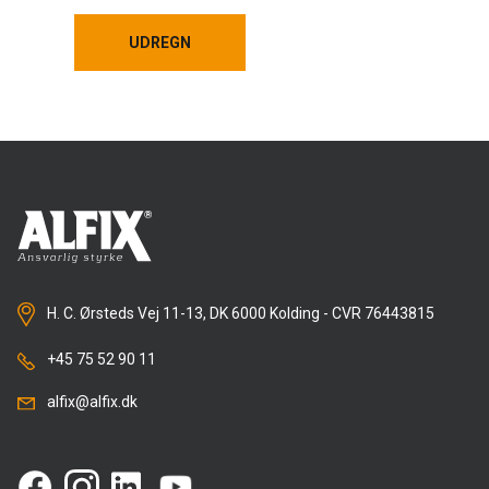
UDREGN
UDREGN
H. C. Ørsteds Vej 11-13, DK 6000 Kolding - CVR 76443815
+45 75 52 90 11
alfix@alfix.dk