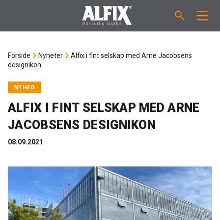
PRODUKTER
Forside
Nyheter
Alfix i fint selskap med Arne Jacobsens
designikon
Støpemasse ”Mix”
VEILEDNINGER
NYHED
Sparkelmasse "Mix"
FORBRUKSKALKULATOR
ALFIX I FINT SELSKAP MED ARNE
JACOBSENS DESIGNIKON
Våtromsmembraner
OM ALFIX
08.09.2021
Flislim "Fix"
Om Alfix
NYHETER
Binder / Primer
Bærekraftighet
KONTAKT
Fugemasse
Referenser
Ansatte
NO