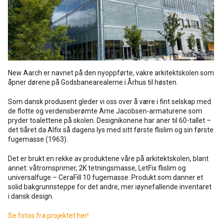
Rense- pleiemidler
Kurs for proff'en
Tekniske spørgsmål
DK
Puss og fasademaling
Historien Bag
Forhandlere
SE
Trinnlydsmembran
New Aarch er navnet på den nyoppførte, vakre arkitektskolen som
Last ned
EN
åpner dørene på Godsbanearealerne i Århus til høsten.
Spesialprodukter
Som dansk produsent gleder vi oss over å være i fint selskap med
de flotte og verdensberømte Arne Jacobsen-armaturene som
pryder toalettene på skolen. Designikonene har aner til 60-tallet –
Last ned
det tiåret da Alfix så dagens lys med sitt første flislim og sin første
fugemasse (1963).
Det er brukt en rekke av produktene våre på arkitektskolen, blant
annet: våtromsprimer, 2K tetningsmasse, LetFix flislim og
universalfuge – CeraFill 10 fugemasse. Produkt som danner et
solid bakgrunnsteppe for det andre, mer iøynefallende inventaret
i dansk design.
Se fotos fra projektet her!