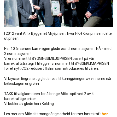
Rense- pleiemidler
Kurs for proff'en
Tekniske spørgsmål
DK
Puss og fasademaling
Historien Bag
Forhandlere
SE
I 2012 vant Alfix Byggeriet Miljøprisen, hvor HKH Kronprinsen delte
Trinnlydsmembran
ut prisen.
Last ned
EN
Her 10 år senere kan vi igjen glede oss til nominasjonen. NÅ - med
Spesialprodukter
2 nominasjoner!
Vi er nominert til BYGNINGSMILJØPRISEN basert på vår
bærekraftstrategi. I tillegg er vi nominert til BYGGEKLIMAPRISEN
Last ned
for et nytt CO2-redusert flislim som introduseres til våren.
Vi krysser fingrene og gleder oss til kunngjøringen av vinnerne når
bøkeskogen er grønn.
TAKK til valgkomiteen for å bringe Alfix i spill ved 2 av 4
bærekraftige priser.
Vi bobler av glede her i Kolding.
Les mer om Alfix sitt mangeårige arbeid for mer bærekraft
her