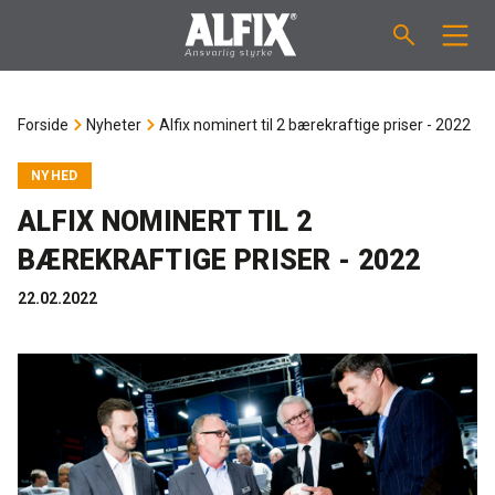
PRODUKTER
Forside
Nyheter
Alfix nominert til 2 bærekraftige priser - 2022
Støpemasse ”Mix”
VEILEDNINGER
NYHED
ALFIX NOMINERT TIL 2
Sparkelmasse "Mix"
FORBRUKSKALKULATOR
BÆREKRAFTIGE PRISER - 2022
Våtromsmembraner
OM ALFIX
22.02.2022
Flislim "Fix"
Om Alfix
NYHETER
Binder / Primer
Bærekraftighet
KONTAKT
Fugemasse
Referenser
Ansatte
NO