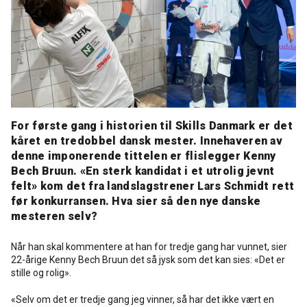
Rense- pleiemidler
Kurs for proff'en
Tekniske spørgsmål
DK
Puss og fasademaling
Historien Bag
Forhandlere
SE
Trinnlydsmembran
Last ned
EN
For første gang i historien til Skills Danmark er det
Spesialprodukter
kåret en tredobbel dansk mester. Innehaveren av
denne imponerende tittelen er flislegger Kenny
Bech Bruun. «En sterk kandidat i et utrolig jevnt
Last ned
felt» kom det fra landslagstrener Lars Schmidt rett
før konkurransen. Hva sier så den nye danske
mesteren selv?
Når han skal kommentere at han for tredje gang har vunnet, sier
22-årige Kenny Bech Bruun det så jysk som det kan sies: «Det er
stille og rolig».
«Selv om det er tredje gang jeg vinner, så har det ikke vært en