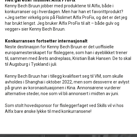
Helt gal etter flislimet Alfix ProFix
Kenny Bech Bruun jobber med produktene til Alfix, både i
konkurranser og i hverdagen. Men har han et favorittprodukt?
«Jeg setter virkelig pris på Flislimet Alfix ProFix, og det er det jeg
har brukt lengst. Jeg bruker Alfix ProFix til alt – både gulv og
vegger» sier Kenny Bech Bruun.
Konkurransen fortsetter internasjonalt
Neste destinasjon for Kenny Bech Bruun er det uoffisielle
europamesterskapet for flisleggere, som han i øyeblikket trener
til, sammen med årets andreplass, Kristian Bak Hansen. De to skal
til Augsburg i Tyskland i juli.
Kenny Bech Bruun har i tillegg kvalifisert seg til VM, som skulle
avholdes i Shanghai i oktober 2022, men som dessverre er avlyst
på grunn av koronasituasjonen i Kina. Annonsørene vurderer
alternative steder, noe som vil bli annonsert i midten av juni.
Som stolt hovedsponsor for flisleggerfaget ved Skills vil vi hos
Alfix bare ønske lykke til med konkurransene!