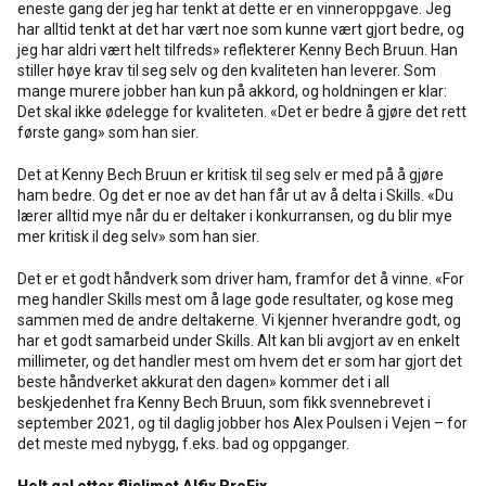
eneste gang der jeg har tenkt at dette er en vinneroppgave. Jeg
har alltid tenkt at det har vært noe som kunne vært gjort bedre, og
jeg har aldri vært helt tilfreds» reflekterer Kenny Bech Bruun. Han
stiller høye krav til seg selv og den kvaliteten han leverer. Som
mange murere jobber han kun på akkord, og holdningen er klar:
Det skal ikke ødelegge for kvaliteten. «Det er bedre å gjøre det rett
første gang» som han sier.
Det at Kenny Bech Bruun er kritisk til seg selv er med på å gjøre
ham bedre. Og det er noe av det han får ut av å delta i Skills. «Du
lærer alltid mye når du er deltaker i konkurransen, og du blir mye
mer kritisk il deg selv» som han sier.
Det er et godt håndverk som driver ham, framfor det å vinne. «For
meg handler Skills mest om å lage gode resultater, og kose meg
sammen med de andre deltakerne. Vi kjenner hverandre godt, og
har et godt samarbeid under Skills. Alt kan bli avgjort av en enkelt
millimeter, og det handler mest om hvem det er som har gjort det
beste håndverket akkurat den dagen» kommer det i all
beskjedenhet fra Kenny Bech Bruun, som fikk svennebrevet i
september 2021, og til daglig jobber hos Alex Poulsen i Vejen – for
det meste med nybygg, f.eks. bad og oppganger.