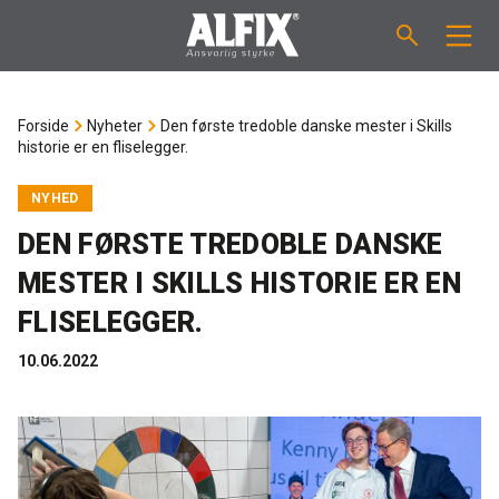
PRODUKTER
Forside
Nyheter
Den første tredoble danske mester i Skills
historie er en fliselegger.
Støpemasse ”Mix”
VEILEDNINGER
NYHED
Sparkelmasse "Mix"
FORBRUKSKALKULATOR
DEN FØRSTE TREDOBLE DANSKE
MESTER I SKILLS HISTORIE ER EN
Våtromsmembraner
OM ALFIX
FLISELEGGER.
Flislim "Fix"
Om Alfix
NYHETER
10.06.2022
Binder / Primer
Bærekraftighet
KONTAKT
Fugemasse
Referenser
Ansatte
NO