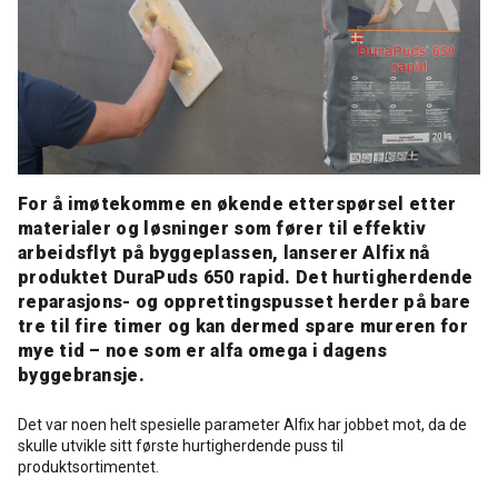
Rense- pleiemidler
Kurs for proff'en
Tekniske spørgsmål
DK
Puss og fasademaling
Historien Bag
Forhandlere
SE
Trinnlydsmembran
Last ned
EN
For å imøtekomme en økende etterspørsel etter
Spesialprodukter
materialer og løsninger som fører til effektiv
arbeidsflyt på byggeplassen, lanserer Alfix nå
produktet DuraPuds 650 rapid. Det hurtigherdende
Last ned
reparasjons- og opprettingspusset herder på bare
tre til fire timer og kan dermed spare mureren for
mye tid – noe som er alfa omega i dagens
byggebransje.
Det var noen helt spesielle parameter Alfix har jobbet mot, da de
skulle utvikle sitt første hurtigherdende puss til
produktsortimentet.