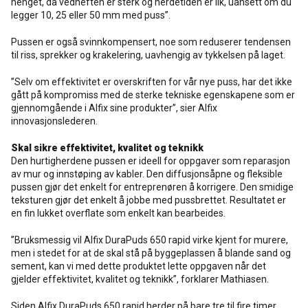
henget, da vedheften er sterk og herdetiden er lik, uansett om du
legger 10, 25 eller 50 mm med puss”.
Pussen er også svinnkompensert, noe som reduserer tendensen
til riss, sprekker og krakelering, uavhengig av tykkelsen på laget.
”Selv om effektivitet er overskriften for vår nye puss, har det ikke
gått på kompromiss med de sterke tekniske egenskapene som er
gjennomgående i Alfix sine produkter”, sier Alfix
innovasjonslederen.
Skal sikre effektivitet, kvalitet og teknikk
Den hurtigherdene pussen er ideell for oppgaver som reparasjon
av mur og innstøping av kabler. Den diffusjonsåpne og fleksible
pussen gjør det enkelt for entreprenøren å korrigere. Den smidige
teksturen gjør det enkelt å jobbe med pussbrettet. Resultatet er
en fin lukket overflate som enkelt kan bearbeides.
”Bruksmessig vil Alfix DuraPuds 650 rapid virke kjent for murere,
men i stedet for at de skal stå på byggeplassen å blande sand og
sement, kan vi med dette produktet lette oppgaven når det
gjelder effektivitet, kvalitet og teknikk”, forklarer Mathiasen.
Siden Alfix DuraPuds 650 rapid herder på bare tre til fire timer