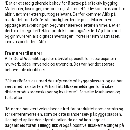
”Det er et stadig økende behov for å satse på effektiv bygging.
Materialer, løsninger, metoder og råd om effektiv konstruksjon har
aldri vært mer etterspurt og relevant. Derfor kommer Alfix på
markedet med vår første hurtigherdende puss. Mureren vil
oppdage at avbindingen begynner allerede etter en time. Det er
derfor et meget effektivt produkt, som også er lett å jobbe med
og gir mureren allsidighet i hverdagen”, forteller Kim Mathiasen,
innovasjonsleder i Alfix.
Fra murer til murer
Alfix DuraPuds 650 rapid er utviklet spesielt for reparasjoner i
murverk, både innvendig og utvendig. Det var her det største
behovet ble identifisert.
”Vi har rådført oss med de utførende på byggeplassen, og de har
vært med fra starten. Vi har fått tilbakemeldinger for å sikre
riktige produktegenskaper og kvaliteter”, forteller Mathiasen og
fortsetter:
”Murerne har vært veldig begeistret for produktet som erstatning
for sementmørtelen, som de ofte blander selv på byggeplassen.
Hastighet spiller den største rollen da de nå kan ligge et
dagsarbeid foran. I tillegg fikk vi også positive tilbakemeldinger på