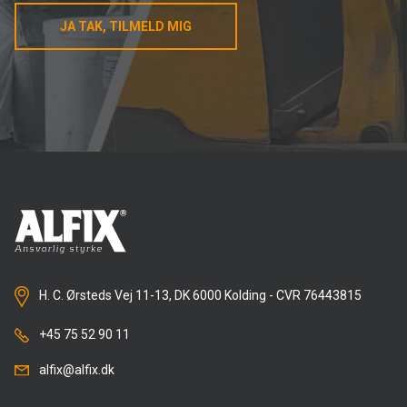
JA TAK, TILMELD MIG
H. C. Ørsteds Vej 11-13, DK 6000 Kolding - CVR 76443815
+45 75 52 90 11
alfix@alfix.dk