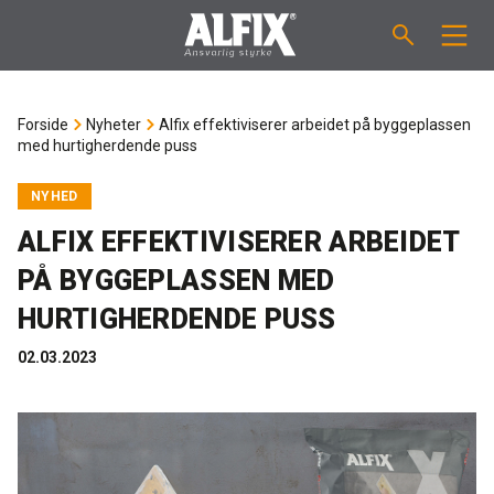
PRODUKTER
Forside
Nyheter
Alfix effektiviserer arbeidet på byggeplassen
med hurtigherdende puss
Støpemasse ”Mix”
VEILEDNINGER
NYHED
Sparkelmasse "Mix"
FORBRUKSKALKULATOR
ALFIX EFFEKTIVISERER ARBEIDET
PÅ BYGGEPLASSEN MED
Våtromsmembraner
OM ALFIX
HURTIGHERDENDE PUSS
Flislim "Fix"
Om Alfix
NYHETER
02.03.2023
Binder / Primer
Bærekraftighet
KONTAKT
Fugemasse
Referenser
Ansatte
NO