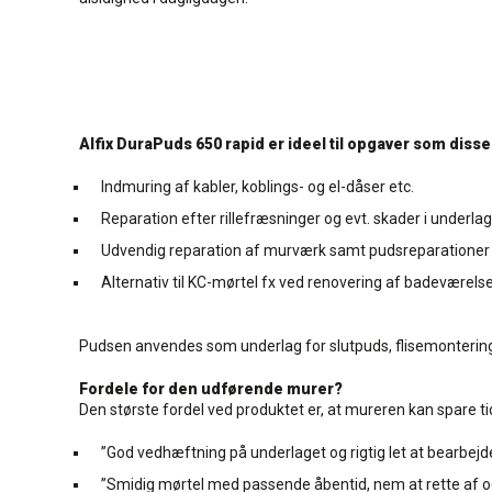
Alfix DuraPuds 650 rapid er ideel til opgaver som disse
Indmuring af kabler, koblings- og el-dåser etc.
Reparation efter rillefræsninger og evt. skader i underlag
Udvendig reparation af murværk samt pudsreparationer
Alternativ til KC-mørtel fx ved renovering af badeværels
Pudsen anvendes som underlag for slutpuds, flisemontering 
Fordele for den udførende murer?
Den største fordel ved produktet er, at mureren kan spare t
”God vedhæftning på underlaget og rigtig let at bearbe
”Smidig mørtel med passende åbentid, nem at rette af