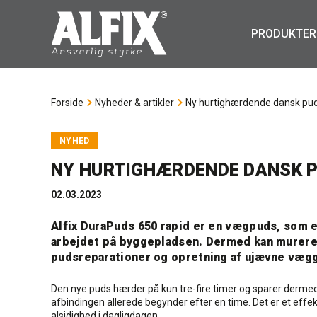
PRODUKTER
Forside
Nyheder & artikler
Ny hurtighærdende dansk pu
NYHED
NY HURTIGHÆRDENDE DANSK 
02.03.2023
Alfix DuraPuds 650 rapid er en vægpuds, som er
arbejdet på byggepladsen. Dermed kan murer
pudsreparationer og opretning af ujævne væg
Den nye puds hærder på kun tre-fire timer og sparer dermed
afbindingen allerede begynder efter en time. Det er et effek
alsidighed i dagligdagen.