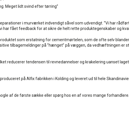
. Meget lidt svind efter tørring”
å reparationer i murværket indvendigt såvel som udvendigt. ”Vi har rådf
 har fået feedback for at sikre de helt rette produktegenskaber og kvalit
produktet som erstatning for cementmørtelen, som de ofte selv blander 
positive tilbagemeldinger på ”hænget” på væggen, da vedhæftningen er 
lket reducerer tendensen til revnedannelser og krakelering uanset laget
roduceret på Alfix fabrikken i Kolding og leveret ud til hele Skandinavie
i nogle af de første sække eller spørg hos en af vores mange forhandlere