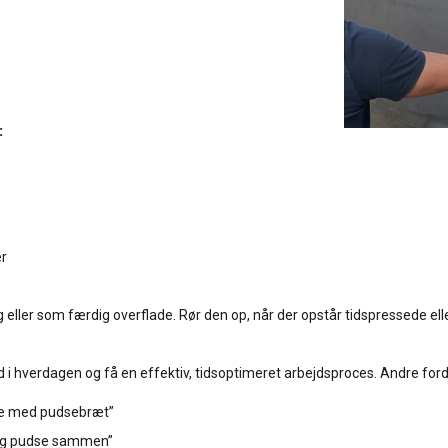
:
er
eller som færdig overflade. Rør den op, når der opstår tidspressede ell
id i hverdagen og få en effektiv, tidsoptimeret arbejdsproces. Andre fo
jde med pudsebræt”
 og pudse sammen”