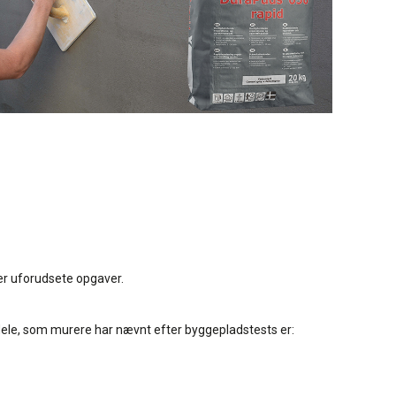
er uforudsete opgaver.
rdele, som murere har nævnt efter byggepladstests er: