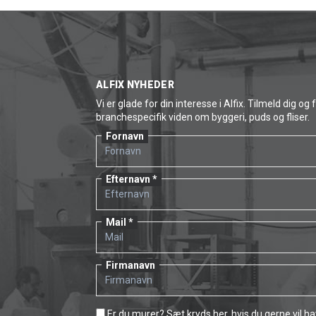
ALFIX NYHEDER
Vi er glade for din interesse i Alfix. Tilmeld dig og 
branchespecifik viden om byggeri, puds og fliser.
Fornavn
Efternavn
Mail
Firmanavn
Er du murer? Sæt kryds her, hvis du gerne vil h