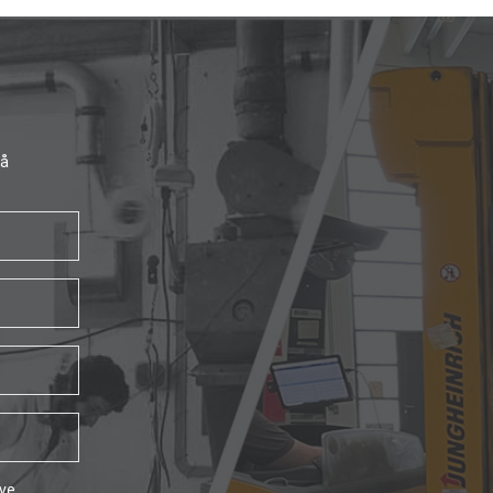
få
ave