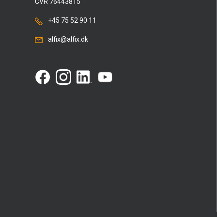
CVR 76443815
+45 75 52 90 11
alfix@alfix.dk