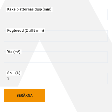
Rengöring och skötsel
Kakelplattornas djup (mm)
Kurs för proffs
Tekniska frågor
DK
Putsbruk och målarfärg
Historik
Återförsäljare
NO
Fogbredd (2 till 5 mm)
Stegljudsmembran
Downloads
EN
Downloads
Yta (m²)
Spill (%)
BERÄKNA
BERÄKNA