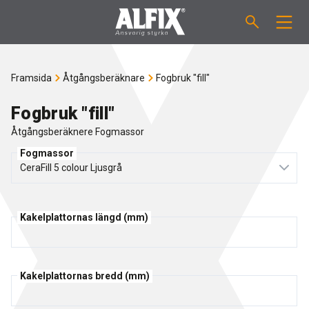
PRODUKTER
Framsida
Åtgångsberäknare
Fogbruk "fill"
Slipsats "Mix"
VÄGLEDNINGAR
Fogbruk "fill"
Åtgångsberäknere Fogmassor
Spackelmassor "Mix"
ÅTGÅNGSBERÄKNARE
Fogmassor
Tätskiktsmassor
OM ALFIX
Fästmassor "Fix"
Kakelplattornas längd (mm)
Om Alfix
NYHETER
Binder / Primer
Hållbar miljö
KONTAKT
Kakelplattornas bredd (mm)
Fogmassor
Referencer
Medarbetare
SE