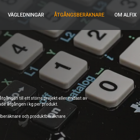
VÄGLEDNINGAR
ÅTGÅNGSBERÄKNARE
OM ALFIX
ången till ett större projekt eller endast av
de åtgången i kg per produkt.
adberäknare och produktberäknare.