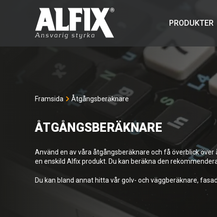
PRODUKTER
Framsida
Åtgångsberäknare
ÅTGÅNGSBERÄKNARE
Använd en av våra åtgångsberäknare och få överblick över åtg
en enskild Alfix produkt. Du kan beräkna den rekommendera
Du kan bland annat hitta vår golv- och väggberäknare, fas