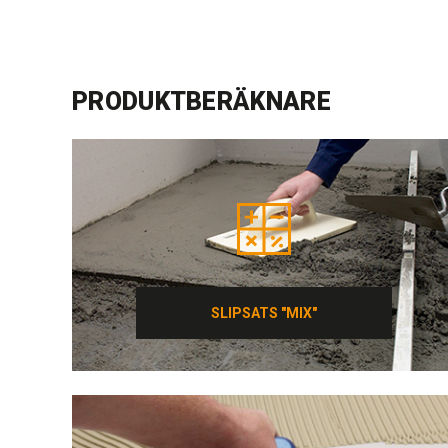
PRODUKTBERÄKNARE
SLIPSATS "MIX"
SLIPSATS "MIX"