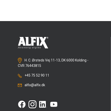
H. C. Ørsteds Vej 11-13, DK 6000 Kolding -
CVR 76443815
+45 75 52 90 11
alfix@alfix.dk