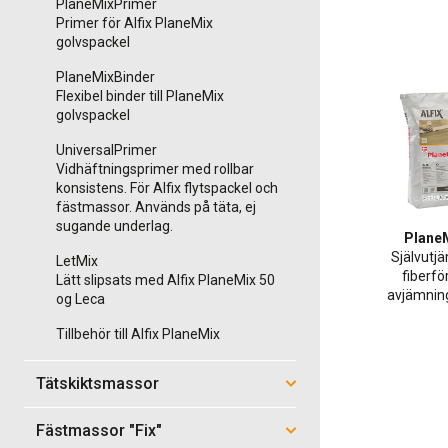
PlaneMixPrimer
Primer för Alfix PlaneMix
golvspackel
PlaneMixBinder
Flexibel binder till PlaneMix
golvspackel
UniversalPrimer
Vidhäftningsprimer med rollbar
konsistens. För Alfix flytspackel och
fästmassor. Används på täta, ej
sugande underlag.
Plane
Självut
LetMix
fiberfö
Lätt slipsats med Alfix PlaneMix 50
avjämni
og Leca
Tillbehör till Alfix PlaneMix
Tätskiktsmassor
Fästmassor "Fix"