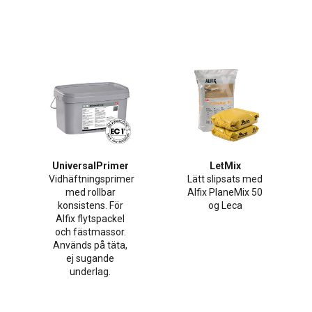
UniversalPrimer
LetMix
Vidhäftningsprimer
Lätt slipsats med
med rollbar
Alfix PlaneMix 50
konsistens. För
og Leca
Alfix flytspackel
och fästmassor.
Används på täta,
ej sugande
underlag.