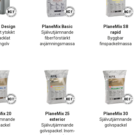
 Design
PlaneMix Basic
PlaneMix S8
 ytskikt
Självutjämnande
rapid
acklat
fiberförstärkt
Byggbar
ngolv
avjämningsmassa
finspackelmassa
Mix 20
PlaneMix 25
PlaneMix 30
jämnande
exterior
Självutjämnande
packel
Självutjämnande
golvspackel
golvspackel. Inom-