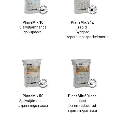
PlaneMix 10
PlaneMix S12
Självutjämnande
rapid
golvspackel
Byggbar
reparationsspackelmassa
PlaneMix 50
PlaneMix 50 less
Självutjämnande
dust
avjämningsmassa
Dammreducerad
avjämningsmassa