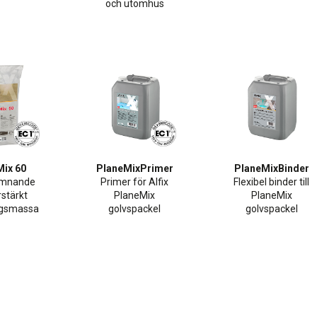
och utomhus
Mix 60
PlaneMixPrimer
PlaneMixBinder
jämnande
Primer för Alfix
Flexibel binder till
rstärkt
PlaneMix
PlaneMix
ngsmassa
golvspackel
golvspackel