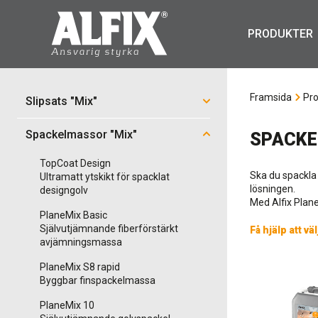
PRODUKTER
Framsida
Pro
Slipsats "Mix"
Spackelmassor "Mix"
SPACKE
TopCoat Design
Ska du spackla 
Ultramatt ytskikt för spacklat
lösningen.
designgolv
Med Alfix Plan
PlaneMix Basic
Självutjämnande fiberförstärkt
Få hjälp att väl
avjämningsmassa
PlaneMix S8 rapid
Byggbar finspackelmassa
PlaneMix 10