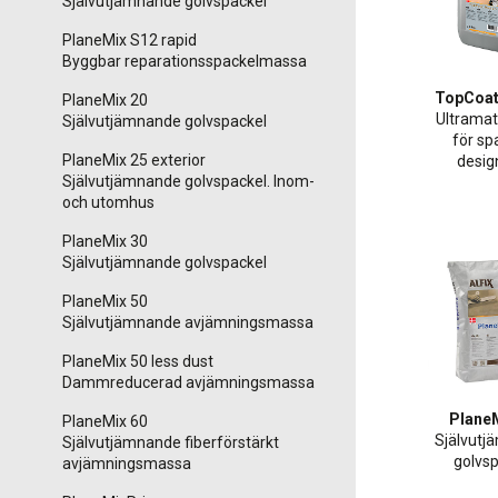
Självutjämnande golvspackel
PlaneMix S12 rapid
Byggbar reparationsspackelmassa
TopCoat
PlaneMix 20
Ultramatt
Självutjämnande golvspackel
för sp
PlaneMix 25 exterior
desig
Självutjämnande golvspackel. Inom-
och utomhus
PlaneMix 30
Självutjämnande golvspackel
PlaneMix 50
Självutjämnande avjämningsmassa
PlaneMix 50 less dust
Dammreducerad avjämningsmassa
Plane
PlaneMix 60
Självut
Självutjämnande fiberförstärkt
golvs
avjämningsmassa