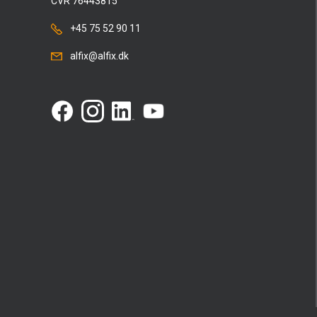
CVR 76443815
+45 75 52 90 11
alfix@alfix.dk