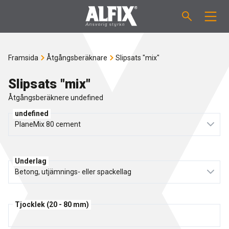
PRODUKTER
Framsida
Åtgångsberäknare
Slipsats "mix"
Slipsats "Mix"
VÄGLEDNINGAR
Slipsats "mix"
Åtgångsberäknere undefined
Spackelmassor "Mix"
ÅTGÅNGSBERÄKNARE
undefined
Tätskiktsmassor
OM ALFIX
Fästmassor "Fix"
Underlag
Om Alfix
NYHETER
Binder / Primer
Hållbar miljö
KONTAKT
Tjocklek (20 - 80 mm)
Fogmassor
Referencer
Medarbetare
SE