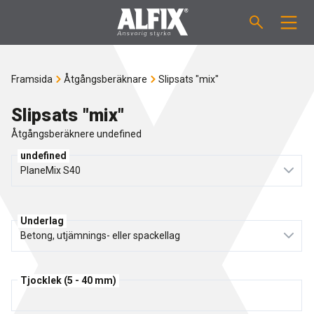
PRODUKTER
Framsida
Åtgångsberäknare
Slipsats "mix"
Slipsats "Mix"
VÄGLEDNINGAR
Slipsats "mix"
Åtgångsberäknere undefined
Spackelmassor "Mix"
ÅTGÅNGSBERÄKNARE
undefined
Tätskiktsmassor
OM ALFIX
Fästmassor "Fix"
Underlag
Om Alfix
NYHETER
Binder / Primer
Hållbar miljö
KONTAKT
Tjocklek (5 - 40 mm)
Fogmassor
Referencer
Medarbetare
SE