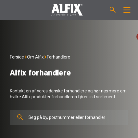
PRODUKTER
Støbemasse ”Mix”
VEJLEDNINGER
Forside
Om Alfix
Forhandlere
Spartelmasse ”Mix”
FORBRUGSBEREGNER
Alfix forhandlere
Vådrumsmembraner
OM ALFIX
Kontakt en af vores danske forhandlere og hør nærmere om
hvilke Alfix produkter forhandleren fører i sit sortiment.
Fliseklæber "Fix"
Om Alfix
NYHEDER & ARTIKLER
Primere / Bindere
Ansvarlighed
DK
Fugemasse
Forhandlere
NO