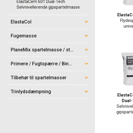
ElastaCem 601 Dual-Tech
Selvnivellerende gipspartelmasse
Elasta
Flydesp
ElastaCol
unive
Fugemasse
PlaneMix spartelmasse / støbemix
Primere / Fugtspærre / Bindere / Topcoat
Tilbehør til spartelmasser
Trinlydsdæmpning
Elasta
Dual
Selvnive
gipspar