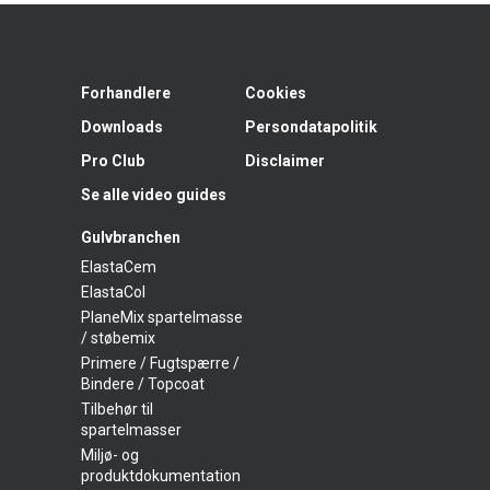
Forhandlere
Cookies
Downloads
Persondatapolitik
Pro Club
Disclaimer
Se alle video guides
Gulvbranchen
ElastaCem
ElastaCol
PlaneMix spartelmasse
/ støbemix
Primere / Fugtspærre /
Bindere / Topcoat
Tilbehør til
spartelmasser
Miljø- og
produktdokumentation