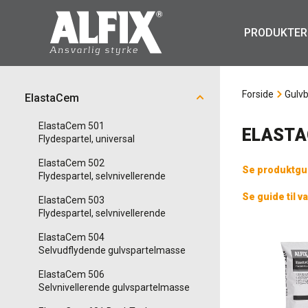
PRODUKTER
Forside
Gulv
ElastaCem
ElastaCem 501
ELAST
Flydespartel, universal
ElastaCem 502
Se produktguid
Flydespartel, selvnivellerende
Se guide til v
ElastaCem 503
Flydespartel, selvnivellerende
ElastaCem 504
Selvudflydende gulvspartelmasse
ElastaCem 506
Selvnivellerende gulvspartelmasse