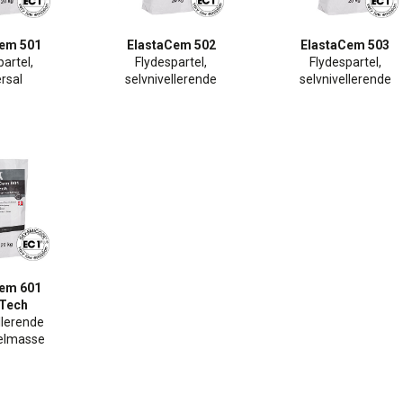
Cem 501
ElastaCem 502
ElastaCem 503
artel,
Flydespartel,
Flydespartel,
rsal
selvnivellerende
selvnivellerende
Cem 601
-Tech
llerende
telmasse