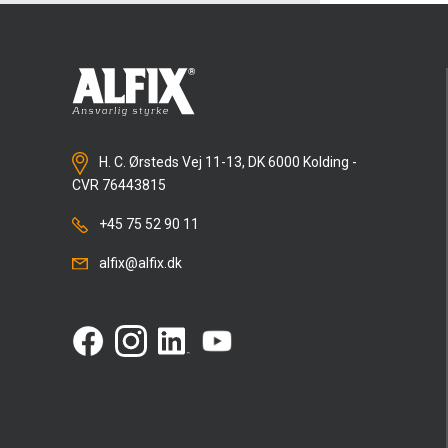
H. C. Ørsteds Vej 11-13, DK 6000 Kolding -
CVR 76443815
+45 75 52 90 11
alfix@alfix.dk