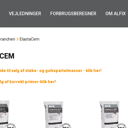
VEJLEDNINGER
FORBRUGSBEREGNER
OM ALFIX
branchen
ElastaCem
ACEM
e til valg af støbe- og gulvspartelmasser - klik her!
alg af korrekt primer-klik her!