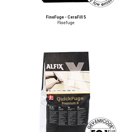
FineFuge - CeraFill 5
Flisefuge