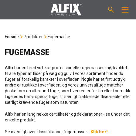
PRODUKTER
Forside
Produkter
Fugemasse
Støbemasse ”Mix”
VEJLEDNINGER
FUGEMASSE
Spartelmasse ”Mix”
FORBRUGSBEREGNER
Alfix har en bred vifte af professionelle fugemasser i høj kvalitet
til alle typer af fliser på væg og gulv. I vores sortiment finder du
Vådrumsmembraner
fuger af forskellig karakter i overfladen. Nogle har et fint udtryk,
OM ALFIX
andre er rustikke i overfladen, og vores universalfuge matcher
ønsket om en all-round fuge, som hverken er for fin eller for rustik.
Fliseklæber "Fix"
Ligeledes har vi specialfuger til særligt trafikerede flisearealer eller
Om Alfix
NYHEDER & ARTIKLER
særligt krævende fuger som natursten.
Primere / Bindere
Alfix har en lang række certifikater og deklarationer - se under det
Ansvarlighed
DK
enkelte produkt.
Fugemasse
Forhandlere
Se oversigt over klassifikation, fugemasser -
Klik her!
NO