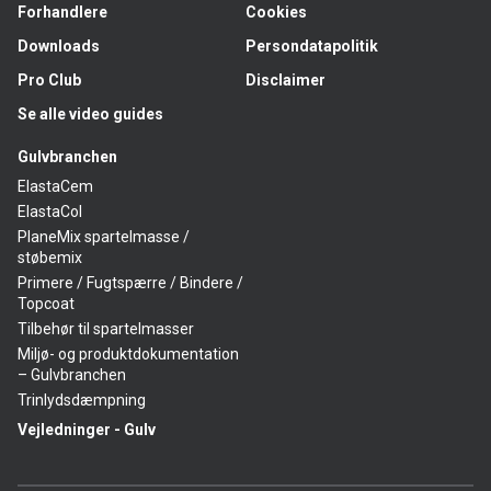
Forhandlere
Cookies
Downloads
Persondatapolitik
Pro Club
Disclaimer
Se alle video guides
Gulvbranchen
ElastaCem
ElastaCol
PlaneMix spartelmasse /
støbemix
Primere / Fugtspærre / Bindere /
Topcoat
Tilbehør til spartelmasser
Miljø- og produktdokumentation
– Gulvbranchen
Trinlydsdæmpning
Vejledninger - Gulv