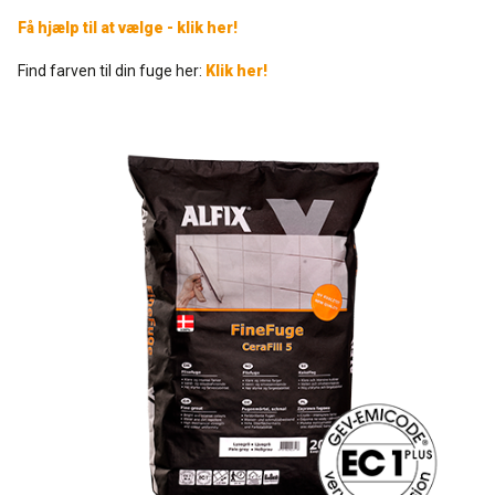
Få hjælp til at vælge - klik her!
Rense- og plejemidler
Referencer
SE
Find farven til din fuge her:
Klik her!
Facadepuds og maling
Downloads
EN
Trinlydsdæmpning
Kontakt
Downloads
Pro Club