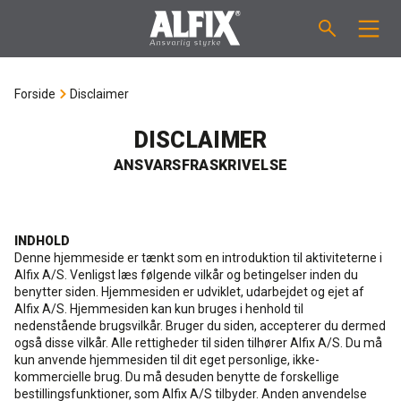
PRODUKTER
Forside
Disclaimer
Støbemasse ”Mix”
VEJLEDNINGER
DISCLAIMER
ANSVARSFRASKRIVELSE
Spartelmasse ”Mix”
FORBRUGSBEREGNER
Vådrumsmembraner
OM ALFIX
INDHOLD
Denne hjemmeside er tænkt som en introduktion til aktiviteterne i
Alfix A/S. Venligst læs følgende vilkår og betingelser inden du
Fliseklæber "Fix"
Om Alfix
NYHEDER & ARTIKLER
benytter siden. Hjemmesiden er udviklet, udarbejdet og ejet af
Alfix A/S. Hjemmesiden kan kun bruges i henhold til
nedenstående brugsvilkår. Bruger du siden, accepterer du dermed
Primere / Bindere
Ansvarlighed
DK
også disse vilkår. Alle rettigheder til siden tilhører Alfix A/S. Du må
kun anvende hjemmesiden til dit eget personlige, ikke-
kommercielle brug. Du må desuden benytte de forskellige
Fugemasse
Forhandlere
NO
bestillingsfunktioner, som Alfix A/S tilbyder. Anden anvendelse