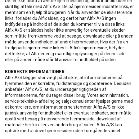
Det er ikke tilladt at ændre hjemmesiden og dens indhold uden en
skriftlig aftale med Alfix A/S. De på hjemmesiden indsatte links, er
ment som en hjælp til brugeren. Når du anvender de eksisterende
links, forlader du Alfix siden, og derfor har Alfix A/S ingen
indflydelse på indhold af de sider, du kommer til via disse links.
Alfix A/S er således heller ikke ansvarlig for eventuelle skader
som måtte fremkomme ved at besøge, downloade eller på anden
måde anvende indholdet af andre hjemmesider. Hvis der fra en
tredjeparts hjemmeside linkes til Alfix´s hjemmeside, betyder
dette ikke, at Alfix er enig i samtlige oplysninger på denne side
eller på anden måde står til ansvar for indholdet på siden.
KORREKTE INFORMATIONER
Alfix A/S lægger stor vægt på at sikre, at informationerne på
hjemmesiden er korrekte, fuldstændige og opdaterede. Desuden
anbefaler Alfix A/S, at du undersøger rigtigheden af
informationerne, før du tager disse i brug. Vores administration,
service-tekniske-afdeling og salgskonsulenter hjælper gerne med
at kontrollere, om informationerne stemmer. Alfix A/S er ikke
juridisk ansvarlig for indholdet eller eventuelle skader, som måtte
opstå ved besøg på nærværende hjemmeside, download af
materiale herfra eller ved anden brug af siden. Alfix A/S kan
ophøre med at drive hjemmesiden uden foregående varsel.