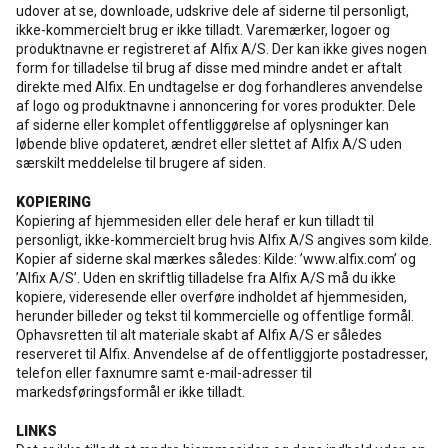
udover at se, downloade, udskrive dele af siderne til personligt,
ikke-kommercielt brug er ikke tilladt. Varemærker, logoer og
Rense- og plejemidler
Referencer
SE
produktnavne er registreret af Alfix A/S. Der kan ikke gives nogen
form for tilladelse til brug af disse med mindre andet er aftalt
direkte med Alfix. En undtagelse er dog forhandleres anvendelse
Facadepuds og maling
Downloads
EN
af logo og produktnavne i annoncering for vores produkter. Dele
af siderne eller komplet offentliggørelse af oplysninger kan
løbende blive opdateret, ændret eller slettet af Alfix A/S uden
Trinlydsdæmpning
Kontakt
særskilt meddelelse til brugere af siden.
KOPIERING
Downloads
Pro Club
Kopiering af hjemmesiden eller dele heraf er kun tilladt til
personligt, ikke-kommercielt brug hvis Alfix A/S angives som kilde.
Kopier af siderne skal mærkes således: Kilde: ’www.alfix.com’ og
’Alfix A/S’. Uden en skriftlig tilladelse fra Alfix A/S må du ikke
kopiere, videresende eller overføre indholdet af hjemmesiden,
herunder billeder og tekst til kommercielle og offentlige formål.
Ophavsretten til alt materiale skabt af Alfix A/S er således
reserveret til Alfix. Anvendelse af de offentliggjorte postadresser,
telefon eller faxnumre samt e-mail-adresser til
markedsføringsformål er ikke tilladt.
LINKS