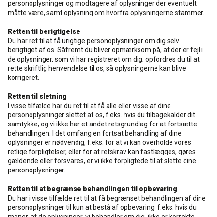
personoplysninger og modtagere af oplysninger der eventuelt
måtte være, samt oplysning om hvorfra oplysningerne stammer.
Retten til berigtigelse
Du har ret til at få urigtige personoplysninger om dig selv
berigtiget af os. Såfremt du bliver opmærksom på, at der er fejl i
de oplysninger, som vi har registreret om dig, opfordres du til at
rette skriftlig henvendelse til os, så oplysningerne kan blive
korrigeret.
Retten til sletning
I visse tilfælde har du ret til at få alle eller visse af dine
personoplysninger slettet af os, f.eks. hvis du tilbagekalder dit
samtykke, og vi ikke har et andet retsgrundlag for at fortsætte
behandlingen. I det omfang en fortsat behandling af dine
oplysninger er nødvendig, f.eks. for at vi kan overholde vores
retlige forpligtelser, eller for at retskrav kan fastlægges, gøres
gældende eller forsvares, er vi ikke forpligtede til at slette dine
personoplysninger.
Retten til at begrænse behandlingen til opbevaring
Du har i visse tilfælde ret til at få begrænset behandlingen af dine
personoplysninger til kun at bestå af opbevaring, f.eks. hvis du
mener, at de oplysninger, vi behandler om dig, ikke er korrekte.