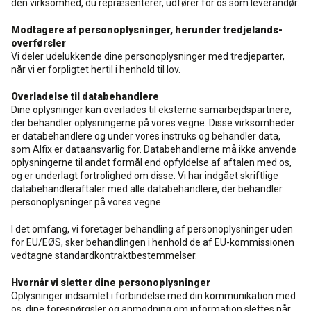
den virksomhed, du repræsenterer, udfører for os som leverandør.
Modtagere af personoplysninger, herunder tredjelands-
overførsler
Vi deler udelukkende dine personoplysninger med tredjeparter,
når vi er forpligtet hertil i henhold til lov.
Overladelse til databehandlere
Dine oplysninger kan overlades til eksterne samarbejdspartnere,
der behandler oplysningerne på vores vegne. Disse virksomheder
er databehandlere og under vores instruks og behandler data,
som Alfix er dataansvarlig for. Databehandlerne må ikke anvende
oplysningerne til andet formål end opfyldelse af aftalen med os,
og er underlagt fortrolighed om disse. Vi har indgået skriftlige
databehandleraftaler med alle databehandlere, der behandler
personoplysninger på vores vegne.
I det omfang, vi foretager behandling af personoplysninger uden
for EU/EØS, sker behandlingen i henhold de af EU-kommissionen
vedtagne standardkontraktbestemmelser.
Hvornår vi sletter dine personoplysninger
Oplysninger indsamlet i forbindelse med din kommunikation med
os, dine forespørgsler og anmodning om information slettes når