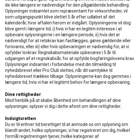
de ikke længere er nødvendige for den pågældende behandling.
Oplysninger indsamlet som repræsentant for virksomheder, vil
som udgangspunkt blive slettet 5 år efter udløbet af det
kalenderår, hvor aftalen herom er indgået. Oplysningerne vil dog
blive gemt i længere tid, i) hvis vi har en legitim interesse i at
opbevare oplysningerne i en længere periode, ii) hvis det er
nødvendigt for at retskrav kan fastlægges, gøres gældende eller
forsvares, eller iii) eller hvis opbevaringen er nødvendig for, at vi
opfylder lovkrav. Regnskabsmateriale opbevares i 5 år til
udgangen af et regnskabsår, for at opfylde bogføringslovens krav.
Oplysninger indsamlet i forbindelse med din tilmelding til
nyhedsbrevet eller Pro Club slettes, når dit samtykke til
nyhedsbrevet trækkes tilbage. Oplysningerne kan dog gemmes i
længere tid, hvis vi har et legitimt behov for længere opbevaring.
Dine rettigheder
Med henblik på at skabe åbenhed om behandlingen af dine
oplysninger, oplyser vi dig i dette afsnit om dine rettigheder.
Indsigtsretten
Du er til enhver tid berettiget til at anmode os om oplysning om
blandt andet, hvilke oplysninger, vi har registreret om dig, hvilket
formål registreringen tjener, hvilke kategorier af