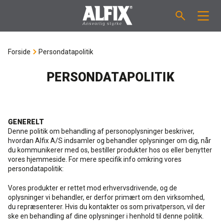
PRODUKTER
Forside
Persondatapolitik
Støbemasse ”Mix”
VEJLEDNINGER
PERSONDATAPOLITIK
Spartelmasse ”Mix”
FORBRUGSBEREGNER
GENERELT
Vådrumsmembraner
OM ALFIX
Denne politik om behandling af personoplysninger beskriver,
hvordan Alfix A/S indsamler og behandler oplysninger om dig, når
du kommunikerer med os, bestiller produkter hos os eller benytter
Fliseklæber "Fix"
Om Alfix
NYHEDER & ARTIKLER
vores hjemmeside. For mere specifik info omkring vores
persondatapolitik:
Primere / Bindere
Ansvarlighed
DK
Vores produkter er rettet mod erhvervsdrivende, og de
oplysninger vi behandler, er derfor primært om den virksomhed,
du repræsenterer. Hvis du kontakter os som privatperson, vil der
Fugemasse
Forhandlere
NO
ske en behandling af dine oplysninger i henhold til denne politik.