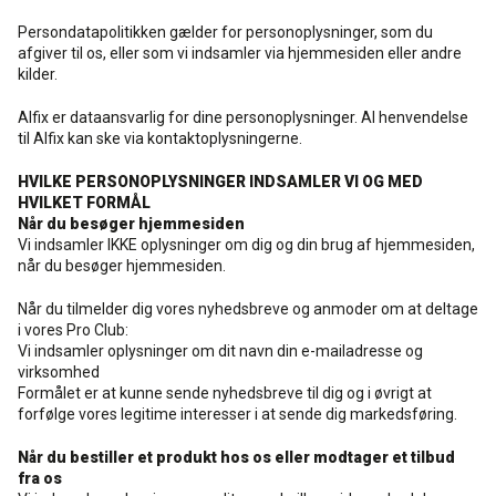
Persondatapolitikken gælder for personoplysninger, som du
Rense- og plejemidler
Referencer
SE
afgiver til os, eller som vi indsamler via hjemmesiden eller andre
kilder.
Facadepuds og maling
Downloads
EN
Alfix er dataansvarlig for dine personoplysninger. Al henvendelse
til Alfix kan ske via kontaktoplysningerne.
Trinlydsdæmpning
Kontakt
HVILKE PERSONOPLYSNINGER INDSAMLER VI OG MED
HVILKET FORMÅL
Når du besøger hjemmesiden
Downloads
Pro Club
Vi indsamler IKKE oplysninger om dig og din brug af hjemmesiden,
når du besøger hjemmesiden.
Når du tilmelder dig vores nyhedsbreve og anmoder om at deltage
i vores Pro Club:
Vi indsamler oplysninger om dit navn din e-mailadresse og
virksomhed
Formålet er at kunne sende nyhedsbreve til dig og i øvrigt at
forfølge vores legitime interesser i at sende dig markedsføring.
Når du bestiller et produkt hos os eller modtager et tilbud
fra os