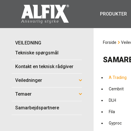
PRODUKTER
VEILEDNING
Forside
Veile
Tekniske spørgsmål
SAMAR
Kontakt en teknisk rådgiver
A Trading
Veiledninger
Cembrit
Temaer
DLH
Samarbejdspartnere
Fila
Gyproc