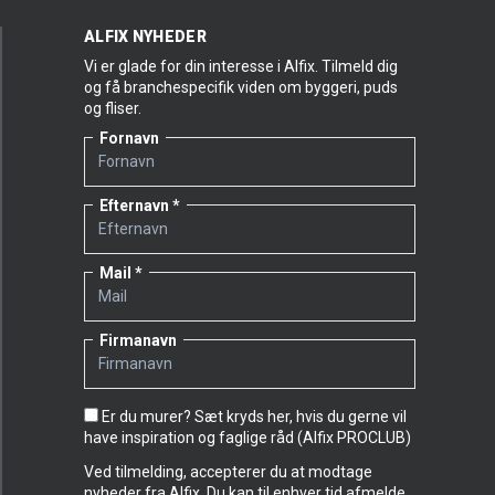
ALFIX NYHEDER
Vi er glade for din interesse i Alfix. Tilmeld dig
og få branchespecifik viden om byggeri, puds
og fliser.
Fornavn
Efternavn
Mail
Firmanavn
Er du murer? Sæt kryds her, hvis du gerne vil
have inspiration og faglige råd (Alfix PROCLUB)
Ved tilmelding, accepterer du at modtage
nyheder fra Alfix. Du kan til enhver tid afmelde