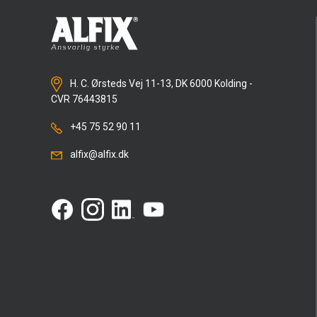
H. C. Ørsteds Vej 11-13, DK 6000 Kolding -
CVR 76443815
+45 75 52 90 11
alfix@alfix.dk