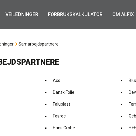
VEILEDNINGER
FORBRUKSKALKULATOR
OM ALFIX
dninger
Samarbejdspartnere
BEJDSPARTNERE
Aco
Blü
Dansk Folie
Dev
Faluplast
Fer
Fosroc
Geb
Hans Grohe
H+