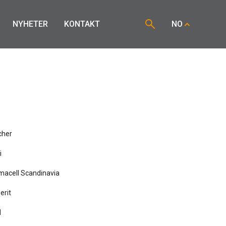
NYHETER
KONTAKT
NO
cher
i
macell Scandinavia
erit
H