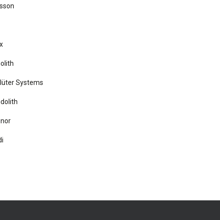
rsson
x
olith
lüter Systems
dolith
nor
i