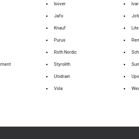
Isover
Iva
Jafo
Joti
Knauf
Lite
Purus
Ren
Roth Nordic
Sch
tment
Styrolith
Sun
Unidrain
Upo
Vola
Wed