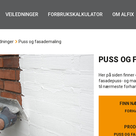
VEILEDNINGER
FORBRUKSKALKULATOR
OM ALFIX
dninger
Puss og fasademaling
PUSS OG 
Her på siden finner 
fasadepuss- og mali
til nærmeste forhan
FINN N
FINN N
FORH
FORH
PROD
PROD
PUSS OG F
PUSS OG F