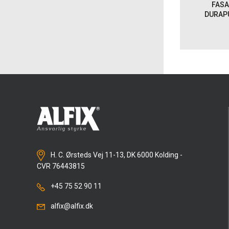
FASA
DURAP
H. C. Ørsteds Vej 11-13, DK 6000 Kolding -
CVR 76443815
+45 75 52 90 11
alfix@alfix.dk