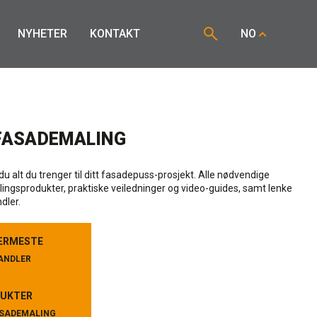
NYHETER
KONTAKT
NO
FASADEMALING
du alt du trenger til ditt fasadepuss-prosjekt. Alle nødvendige
ngsprodukter, praktiske veiledninger og video-guides, samt lenke
dler.
ÆRMESTE
ÆRMESTE
ANDLER
ANDLER
UKTER
UKTER
ASADEMALING
ASADEMALING