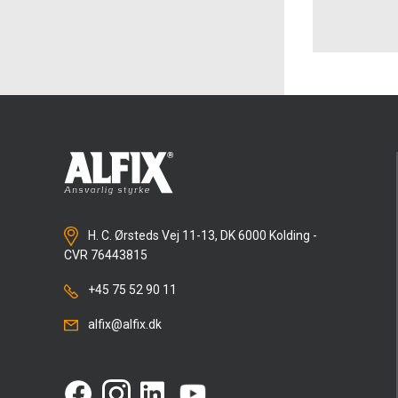
H. C. Ørsteds Vej 11-13, DK 6000 Kolding -
CVR 76443815
+45 75 52 90 11
alfix@alfix.dk