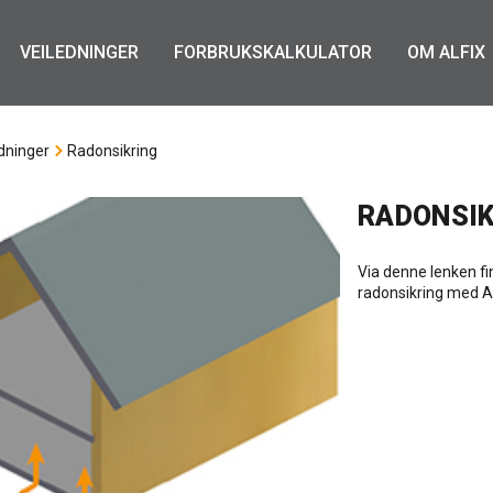
VEILEDNINGER
FORBRUKSKALKULATOR
OM ALFIX
dninger
Radonsikring
RADONSIK
Via denne lenken fi
radonsikring med Al