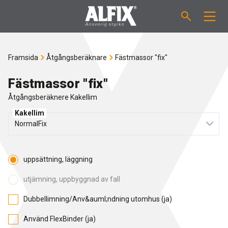
PRODUKTER
Framsida
Åtgångsberäknare
Fästmassor "fix"
Slipsats "Mix"
VÄGLEDNINGAR
Fästmassor "fix"
Åtgångsberäknere Kakellim
Spackelmassor "Mix"
ÅTGÅNGSBERÄKNARE
Kakellim
Tätskiktsmassor
OM ALFIX
uppsättning, läggning
Fästmassor "Fix"
Om Alfix
NYHETER
utjämning, uppbyggnad av fall
Binder / Primer
Hållbar miljö
KONTAKT
Dubbellimning/Anv&auml;ndning utomhus (ja)
Fogmassor
Använd FlexBinder (ja)
Referencer
Medarbetare
SE