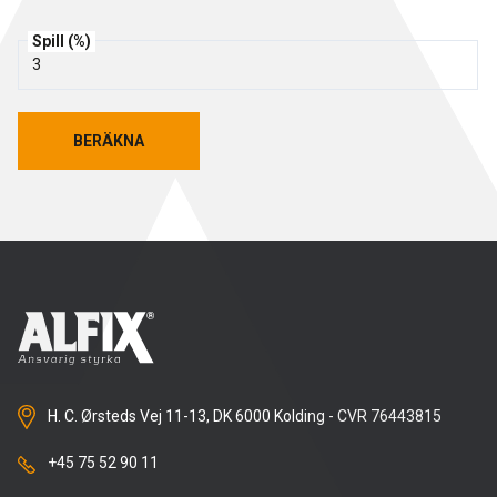
Rengöring och skötsel
Spill (%)
Kurs för proffs
Tekniska frågor
DK
Putsbruk och målarfärg
Historik
Återförsäljare
NO
BERÄKNA
BERÄKNA
Stegljudsmembran
Downloads
EN
Downloads
H. C. Ørsteds Vej 11-13, DK 6000 Kolding - CVR 76443815
+45 75 52 90 11