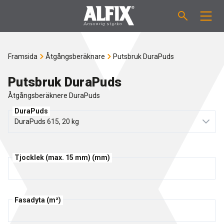
PRODUKTER
Framsida
Åtgångsberäknare
Putsbruk DuraPuds
Slipsats "Mix"
VÄGLEDNINGAR
Putsbruk DuraPuds
Åtgångsberäknere DuraPuds
Spackelmassor "Mix"
ÅTGÅNGSBERÄKNARE
DuraPuds
Tätskiktsmassor
OM ALFIX
Fästmassor "Fix"
Tjocklek (max. 15 mm) (mm)
Om Alfix
NYHETER
Binder / Primer
Hållbar miljö
KONTAKT
Fasadyta (m²)
Fogmassor
Referencer
Medarbetare
SE