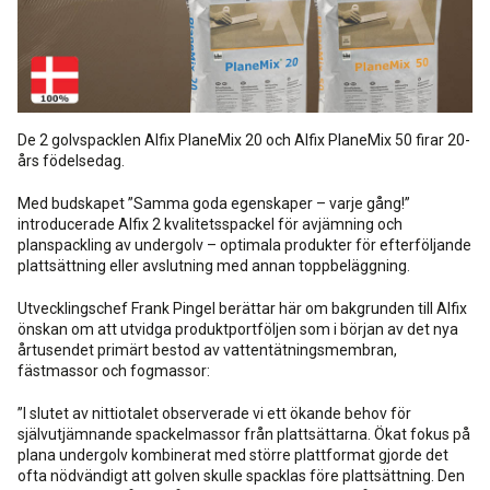
Rengöring och skötsel
Kurs för proffs
Tekniska frågor
DK
Putsbruk och målarfärg
Historik
Återförsäljare
NO
De 2 golvspacklen Alfix PlaneMix 20 och Alfix PlaneMix 50 firar 20-
Stegljudsmembran
års födelsedag.
Downloads
EN
Med budskapet ”Samma goda egenskaper – varje gång!”
Downloads
introducerade Alfix 2 kvalitetsspackel för avjämning och
planspackling av undergolv – optimala produkter för efterföljande
plattsättning eller avslutning med annan toppbeläggning.
Utvecklingschef Frank Pingel berättar här om bakgrunden till Alfix
önskan om att utvidga produktportföljen som i början av det nya
årtusendet primärt bestod av vattentätningsmembran,
fästmassor och fogmassor:
”I slutet av nittiotalet observerade vi ett ökande behov för
självutjämnande spackelmassor från plattsättarna. Ökat fokus på
plana undergolv kombinerat med större plattformat gjorde det
ofta nödvändigt att golven skulle spacklas före plattsättning. Den