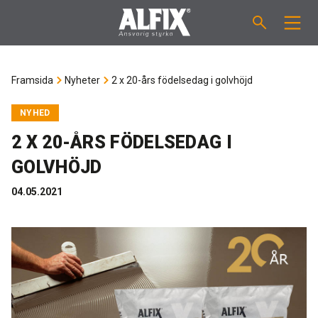
PRODUKTER
Framsida
Nyheter
2 x 20-års födelsedag i golvhöjd
Slipsats "Mix"
VÄGLEDNINGAR
NYHED
2 X 20-ÅRS FÖDELSEDAG I
Spackelmassor "Mix"
ÅTGÅNGSBERÄKNARE
GOLVHÖJD
Tätskiktsmassor
OM ALFIX
04.05.2021
Fästmassor "Fix"
Om Alfix
NYHETER
Binder / Primer
Hållbar miljö
KONTAKT
Fogmassor
Referencer
Medarbetare
SE