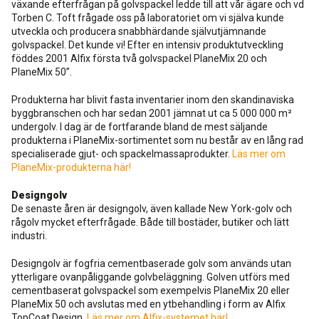
växande efterfrågan på golvspackel ledde till att vår ägare och vd
Torben C. Toft frågade oss på laboratoriet om vi själva kunde
utveckla och producera snabbhärdande självutjämnande
golvspackel. Det kunde vi! Efter en intensiv produktutveckling
föddes 2001 Alfix första två golvspackel PlaneMix 20 och
PlaneMix 50”.
Produkterna har blivit fasta inventarier inom den skandinaviska
byggbranschen och har sedan 2001 jämnat ut ca 5 000 000 m²
undergolv. I dag är de fortfarande bland de mest säljande
produkterna i PlaneMix-sortimentet som nu består av en lång rad
specialiserade gjut- och spackelmassaprodukter.
Läs mer om
PlaneMix-produkterna här!
Designgolv
De senaste åren är designgolv, även kallade New York-golv och
rågolv mycket efterfrågade. Både till bostäder, butiker och lätt
industri.
Designgolv är fogfria cementbaserade golv som används utan
ytterligare ovanpåliggande golvbeläggning. Golven utförs med
cementbaserat golvspackel som exempelvis PlaneMix 20 eller
PlaneMix 50 och avslutas med en ytbehandling i form av Alfix
TopCoat Design.
Läs mer om Alfix-systemet här!