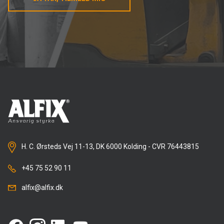
H. C. Ørsteds Vej 11-13, DK 6000 Kolding - CVR 76443815
+45 75 52 90 11
alfix@alfix.dk