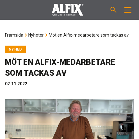
PRODUKTER
Framsida
Nyheter
Möt en Alfix-medarbetare som tackas av
Slipsats "Mix"
VÄGLEDNINGAR
NYHED
MÖT EN ALFIX-MEDARBETARE
Spackelmassor "Mix"
ÅTGÅNGSBERÄKNARE
SOM TACKAS AV
Tätskiktsmassor
OM ALFIX
02.11.2022
Fästmassor "Fix"
Om Alfix
NYHETER
Binder / Primer
Hållbar miljö
KONTAKT
Fogmassor
Referencer
Medarbetare
SE