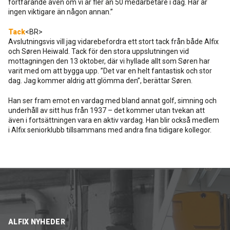
fortfarande även om vi är fler än 50 medarbetare i dag. Här är
ingen viktigare än någon annan.”
Tack
<BR>
Avslutningsvis vill jag vidarebefordra ett stort tack från både Alfix
och Søren Heiwald. Tack för den stora uppslutningen vid
mottagningen den 13 oktober, där vi hyllade allt som Søren har
varit med om att bygga upp. ”Det var en helt fantastisk och stor
dag. Jag kommer aldrig att glömma den”, berättar Søren.
Han ser fram emot en vardag med bland annat golf, simning och
underhåll av sitt hus från 1937 – det kommer utan tvekan att
även i fortsättningen vara en aktiv vardag. Han blir också medlem
i Alfix seniorklubb tillsammans med andra fina tidigare kollegor.
ALFIX NYHEDER