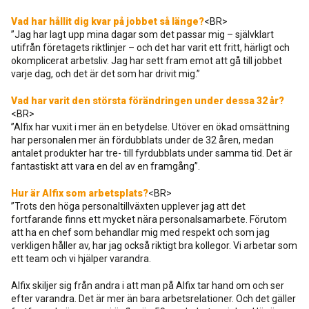
Vad har hållit dig kvar på jobbet så länge?
<BR>
”Jag har lagt upp mina dagar som det passar mig – självklart
utifrån företagets riktlinjer – och det har varit ett fritt, härligt och
okomplicerat arbetsliv. Jag har sett fram emot att gå till jobbet
varje dag, och det är det som har drivit mig.”
Vad har varit den största förändringen under dessa 32 år?
<BR>
”Alfix har vuxit i mer än en betydelse. Utöver en ökad omsättning
har personalen mer än fördubblats under de 32 åren, medan
antalet produkter har tre- till fyrdubblats under samma tid. Det är
fantastiskt att vara en del av en framgång”.
Hur är Alfix som arbetsplats?
<BR>
”Trots den höga personaltillväxten upplever jag att det
fortfarande finns ett mycket nära personalsamarbete. Förutom
att ha en chef som behandlar mig med respekt och som jag
verkligen håller av, har jag också riktigt bra kollegor. Vi arbetar som
ett team och vi hjälper varandra.
Alfix skiljer sig från andra i att man på Alfix tar hand om och ser
efter varandra. Det är mer än bara arbetsrelationer. Och det gäller