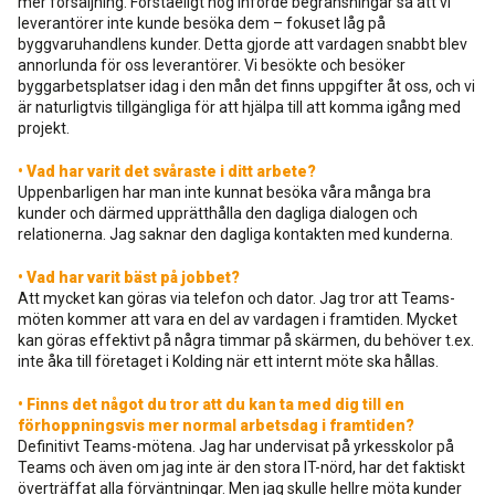
mer försäljning. Förståeligt nog införde begränsningar så att vi
leverantörer inte kunde besöka dem – fokuset låg på
byggvaruhandlens kunder. Detta gjorde att vardagen snabbt blev
annorlunda för oss leverantörer. Vi besökte och besöker
byggarbetsplatser idag i den mån det finns uppgifter åt oss, och vi
är naturligtvis tillgängliga för att hjälpa till att komma igång med
projekt.
• Vad har varit det svåraste i ditt arbete?
Uppenbarligen har man inte kunnat besöka våra många bra
kunder och därmed upprätthålla den dagliga dialogen och
relationerna. Jag saknar den dagliga kontakten med kunderna.
• Vad har varit bäst på jobbet?
Att mycket kan göras via telefon och dator. Jag tror att Teams-
möten kommer att vara en del av vardagen i framtiden. Mycket
kan göras effektivt på några timmar på skärmen, du behöver t.ex.
inte åka till företaget i Kolding när ett internt möte ska hållas.
• Finns det något du tror att du kan ta med dig till en
förhoppningsvis mer normal arbetsdag i framtiden?
Definitivt Teams-mötena. Jag har undervisat på yrkesskolor på
Teams och även om jag inte är den stora IT-nörd, har det faktiskt
överträffat alla förväntningar. Men jag skulle hellre möta kunder