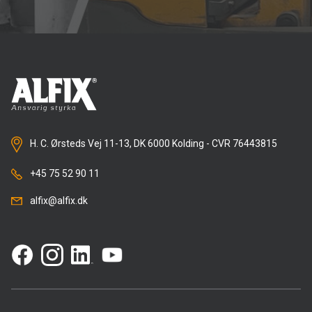
H. C. Ørsteds Vej 11-13, DK 6000 Kolding - CVR 76443815
+45 75 52 90 11
alfix@alfix.dk