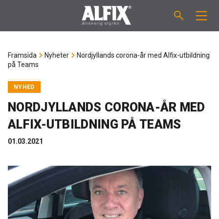
PRODUKTER
Framsida
Nyheter
Nordjyllands corona-år med Alfix-utbildning
på Teams
Slipsats "Mix"
VÄGLEDNINGAR
NYHED
Spackelmassor "Mix"
ÅTGÅNGSBERÄKNARE
NORDJYLLANDS CORONA-ÅR MED
ALFIX-UTBILDNING PÅ TEAMS
Tätskiktsmassor
OM ALFIX
01.03.2021
Fästmassor "Fix"
Om Alfix
NYHETER
Binder / Primer
Hållbar miljö
KONTAKT
Fogmassor
Referencer
Medarbetare
SE