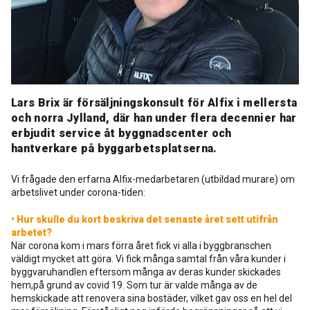
Rengöring och skötsel
Kurs för proffs
Tekniska frågor
DK
Putsbruk och målarfärg
Historik
Återförsäljare
NO
Stegljudsmembran
Lars Brix är försäljningskonsult för Alfix i mellersta
Downloads
EN
och norra Jylland, där han under flera decennier har
erbjudit service åt byggnadscenter och
Downloads
hantverkare på byggarbetsplatserna.
Vi frågade den erfarna Alfix-medarbetaren (utbildad murare) om
arbetslivet under corona-tiden:
• Hur skulle du kort beskriva det senaste året sett utifrån
arbetet?
När corona kom i mars förra året fick vi alla i byggbranschen
väldigt mycket att göra. Vi fick många samtal från våra kunder i
byggvaruhandlen eftersom många av deras kunder skickades
hem,på grund av covid 19. Som tur är valde många av de
hemskickade att renovera sina bostäder, vilket gav oss en hel del