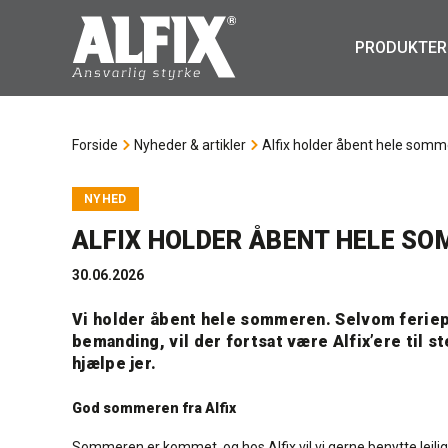
PRODUKTER
Forside
Nyheder & artikler
Alfix holder åbent hele som
NYHED
ALFIX HOLDER ÅBENT HELE S
30.06.2026
Vi holder åbent hele sommeren. Selvom ferie
bemanding, vil der fortsat være Alfix’ere til ste
hjælpe jer.
God sommeren fra Alfix
Sommeren er kommet, og hos Alfix vil vi gerne benytte lejlig