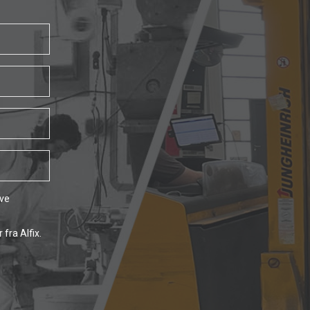
ave
fra Alfix.