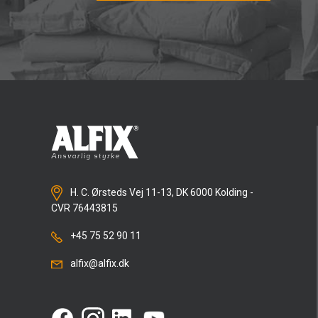
H. C. Ørsteds Vej 11-13, DK 6000 Kolding -
CVR 76443815
+45 75 52 90 11
alfix@alfix.dk