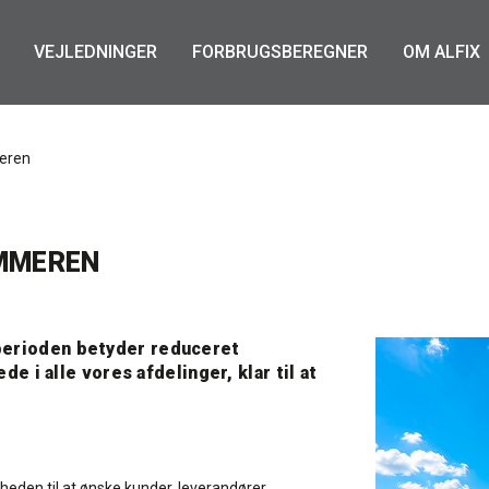
VEJLEDNINGER
FORBRUGSBEREGNER
OM ALFIX
meren
OMMEREN
perioden betyder reduceret
de i alle vores afdelinger, klar til at
heden til at ønske kunder, leverandører