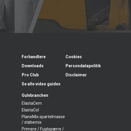
Forhandlere
Cookies
Downloads
Persondatapolitik
Pro Club
Disclaimer
Se alle video guides
Gulvbranchen
ElastaCem
ElastaCol
PlaneMix spartelmasse
/ støbemix
Primere / Fugtspærre /