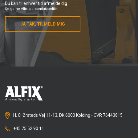
Du kan til enhver tid afmelde dig.
Se gerne
Alfix' persondatapolitik.
JA TAK, TILMELD MIG
H. C. Ørsteds Vej 11-13, DK 6000 Kolding - CVR 76443815
+45 75 52 90 11