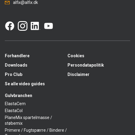
alfix@alfix.dk
Forhandlere
Cookies
Downloads
Persondatapolitik
Pro Club
Disclaimer
Se alle video guides
Gulvbranchen
ElastaCem
ElastaCol
PlaneMix spartelmasse /
støbemix
Primere / Fugtspærre / Bindere /