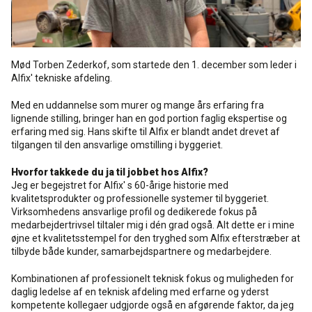
Rense- og plejemidler
Referencer
SE
Facadepuds og maling
Mød Torben Zederkof, som startede den 1. december som leder i
Downloads
EN
Alfix' tekniske afdeling.
Trinlydsdæmpning
Med en uddannelse som murer og mange års erfaring fra
Kontakt
lignende stilling, bringer han en god portion faglig ekspertise og
erfaring med sig. Hans skifte til Alfix er blandt andet drevet af
Downloads
Pro Club
tilgangen til den ansvarlige omstilling i byggeriet.
Hvorfor takkede du ja til jobbet hos Alfix?
Jeg er begejstret for Alfix' s 60-årige historie med
kvalitetsprodukter og professionelle systemer til byggeriet.
Virksomhedens ansvarlige profil og dedikerede fokus på
medarbejdertrivsel tiltaler mig i dén grad også. Alt dette er i mine
øjne et kvalitetsstempel for den tryghed som Alfix efterstræber at
tilbyde både kunder, samarbejdspartnere og medarbejdere.
Kombinationen af professionelt teknisk fokus og muligheden for
daglig ledelse af en teknisk afdeling med erfarne og yderst
kompetente kollegaer udgjorde også en afgørende faktor, da jeg