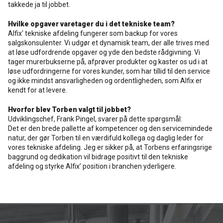
takkede ja til jobbet.
Hvilke opgaver varetager du i det tekniske team?
Alfix' tekniske afdeling fungerer som backup for vores
salgskonsulenter. Vi udgør et dynamisk team, der alle trives med
at løse udfordrende opgaver og yde den bedste rådgivning. Vi
tager murerbukserne på, afprøver produkter og kaster os ud i at
løse udfordringerne for vores kunder, som har tillid til den service
og ikke mindst ansvarligheden og ordentligheden, som Alfix er
kendt for at levere.
Hvorfor blev Torben valgt til jobbet?
Udviklingschef, Frank Pingel, svarer på dette spørgsmål:
Det er den brede pallette af kompetencer og den servicemindede
natur, der gør Torben til en værdifuld kollega og daglig leder for
vores tekniske afdeling. Jeg er sikker på, at Torbens erfaringsrige
baggrund og dedikation vil bidrage positivt til den tekniske
afdeling og styrke Alfix’ position i branchen yderligere.