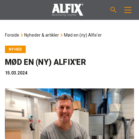
PRODUKTER
Forside
Nyheder & artikler
Mød en (ny) Alfix'er
Støbemasse ”Mix”
VEJLEDNINGER
NYHED
MØD EN (NY) ALFIX'ER
Spartelmasse ”Mix”
FORBRUGSBEREGNER
15.03.2024
Vådrumsmembraner
OM ALFIX
Fliseklæber "Fix"
Om Alfix
NYHEDER & ARTIKLER
Primere / Bindere
Ansvarlighed
DK
Fugemasse
Forhandlere
NO