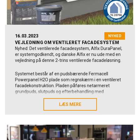
16.03.2023
NYHED
VEJLEDNING OM VENTILERET FACADESYSTEM
Nyhed: Det ventilerede facadesystem, Alfix DuraPanel,
er systemgodkendt, og danske Alfix er nu ude med en
vejledning på denne 2-trins ventilerede facadeløsning.
Systemet består af en pudsbærende Fermacell
Powerpanel H2O plade som regnskærm i en ventileret
facadekonstruktion. Pladen påføres netarmeret
grundpuds, slutpuds og efterbehandling med
silikoneharpiksbaseret facademaling fra Alfix.
LÆS MERE
LÆS MERE