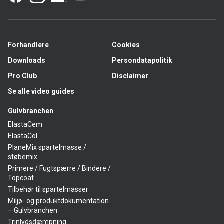
Glædelig jul og godt nytår
Alfix ønsker dig og dine kære en rigtig glædelig jul og et
godt nytår. Tak for 2022 på trods af alt, hvad året også
vil blive husket for.
Forhandlere
Cookies
Vi glæder os til at møde mange af jer på BYGGERI’23
Downloads
Persondatapolitik
samt alle de andre steder, hvor der støbes, spartles,
Pro Club
Disclaimer
klæbes, fuges og pudses.
OBS!
Vi holder julelukket fra torsdag den 22. december
Se alle video guides
kl. 14. Vi er klar til at servicere jer igen mandag den 2.
januar 2023
Gulvbranchen
ElastaCem
ElastaCol
PlaneMix spartelmasse /
støbemix
Primere / Fugtspærre / Bindere /
Topcoat
Tilbehør til spartelmasser
Miljø- og produktdokumentation
– Gulvbranchen
Trinlydsdæmpning