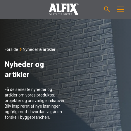
PRODUKTER
Støbemasse ”Mix”
VEJLEDNINGER
Forside
Nyheder & artikler
Spartelmasse ”Mix”
FORBRUGSBEREGNER
Nyheder og
artikler
Vådrumsmembraner
OM ALFIX
Få de seneste nyheder og
Fliseklæber "Fix"
Om Alfix
NYHEDER & ARTIKLER
artikler om vores produkter,
projekter og ansvarlige initiativer.
Bliv inspireret af nye løsninger,
Primere / Bindere
Ansvarlighed
DK
og følg med i, hvordan vi gør en
forskel i byggebranchen.
Fugemasse
Forhandlere
NO