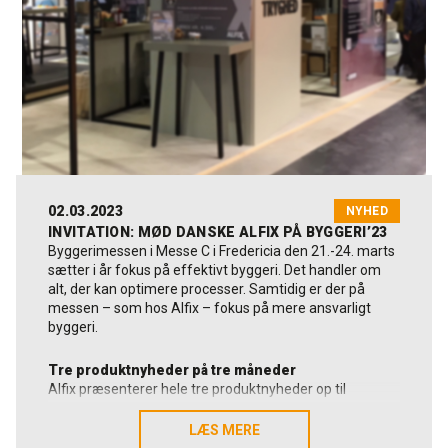
Fordele ved systemet
2-trins løsning med god plads til ventilering
Teknisk godkendelse fra SINTEF Byggforsk i Norge
Trin-for-trin vejledning af alle facadepudsprocesser
Leverandørsamarbejde sikrer et system, som er
testet fra inderst til yderst
Afprøvet og godkendt af SINTEF
02.03.2023
NYHED
Systemet har opnået en teknisk godkendelse fra
INVITATION: MØD DANSKE ALFIX PÅ BYGGERI’23
norske SINTEF Byggforsk, som er en af Europas største
Byggerimessen i Messe C i Fredericia den 21.-24. marts
uafhængige forskningsinstitutter. DuraPanel
sætter i år fokus på effektivt byggeri. Det handler om
facadesystem har opnået godkendelse iht. SINTEF
alt, der kan optimere processer. Samtidig er der på
Teknisk Godkjenning TG 20706.
messen – som hos Alfix – fokus på mere ansvarligt
Systemet er et samarbejde mellem James Hardie
byggeri.
Danmark og Alfix, hvor James Hardie Danmark anviser
opbygning af letvægsfacaden afsluttet med Fermacell
Tre produktnyheder på tre måneder
Powerpanel H2O plader og forseglede pladesamlinger
Alfix præsenterer hele tre produktnyheder op til
og skrue-/sømhuller, og Alfix anviser udførelse af
messen. De to kan du læse om her i nyhedsbrevet,
afsluttende facadepuds.
mens vi først løfter sløret for den tredje nyhed på selve
LÆS MERE
LÆS MERE
messen.