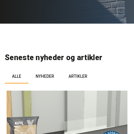
Rense- og plejemidler
Referencer
SE
Facadepuds og maling
Downloads
EN
Trinlydsdæmpning
Kontakt
Seneste nyheder og artikler
Downloads
Pro Club
ALLE
NYHEDER
ARTIKLER