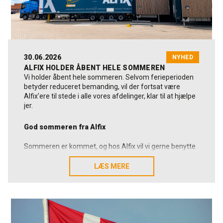
30.06.2026
NYHED
ALFIX HOLDER ÅBENT HELE SOMMEREN
Vi holder åbent hele sommeren. Selvom ferieperioden
betyder reduceret bemanding, vil der fortsat være
Alfix’ere til stede i alle vores afdelinger, klar til at hjælpe
jer.
God sommeren fra Alfix
Sommeren er kommet, og hos Alfix vil vi gerne benytte
lejligheden til at ønske kunder, leverandører
samarbejdspartnere og kolleger en rigtig god sommer.
LÆS MERE
LÆS MERE
Vi vil samtidig sige mange tak for tilliden, samarbejdet
og de mange gode relationer, vi sammen udvikler. Det er
noget, vi sætter stor pris på.