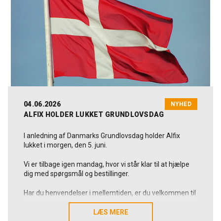
Som dansk og familieejet producent arbejder vi hver
dag for at levere løsninger, der holder, og som skaber
værdi i praksis. Det gælder også hen over sommeren,
hvor vi fortsat står klar til at hjælpe, når der er brug for
os.
Vi håber, at den kommende tid byder på både
afslapning, mindeværdige oplevelser og fornyet energi
til jer.
Rigtig god sommer fra alle os i Alfix.
04.06.2026
NYHED
ALFIX HOLDER LUKKET GRUNDLOVSDAG
I anledning af Danmarks Grundlovsdag holder Alfix
lukket i morgen, den 5. juni.
Vi er tilbage igen mandag, hvor vi står klar til at hjælpe
dig med spørgsmål og bestillinger.
Har du henvendelser i mellemtiden, er du velkommen til
at skrive til os på alfix@alfix.dk, så vender vi tilbage
hurtigst muligt.
LÆS MERE
LÆS MERE