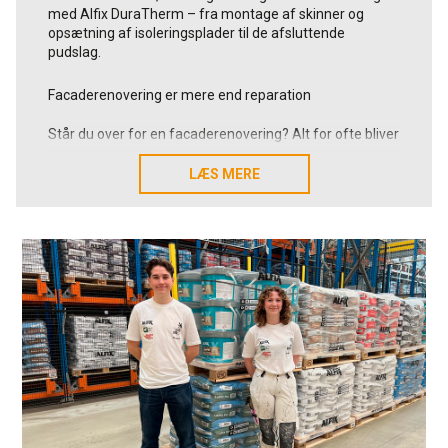
med Alfix DuraTherm – fra montage af skinner og
opsætning af isoleringsplader til de afsluttende
pudslag.
Facaderenovering er mere end reparation
Står du over for en facaderenovering? Alt for ofte bliver
facaderenovering reduceret til udbedring af skader eller
et rent æstetisk løft. Men i mange tilfælde bør man stille
LÆS MERE
LÆS MERE
et vigtigere spørgsmål:
Skal vi blot forny overfladen og det visuelle udtryk –
eller samtidig forbedre bygningens samlede energi-
samt klimamæssige performance?
Med en udvendig klimaskærm kan du ikke kun ændre
bygningens udtryk – du kan også opnå en række
markante funktionelle fordele:
Energibesparelser*