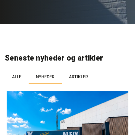
Rense- og plejemidler
Referencer
SE
Facadepuds og maling
Downloads
EN
Trinlydsdæmpning
Kontakt
Seneste nyheder og artikler
Downloads
Pro Club
ALLE
NYHEDER
ARTIKLER