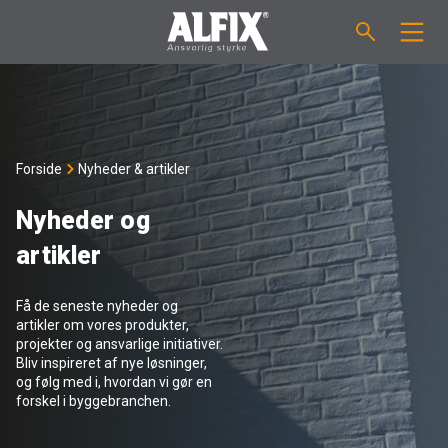
PRODUKTER
Støbemasse ”Mix”
VEJLEDNINGER
Forside
Nyheder & artikler
Spartelmasse ”Mix”
FORBRUGSBEREGNER
Nyheder og
artikler
Vådrumsmembraner
OM ALFIX
Få de seneste nyheder og
Fliseklæber "Fix"
Om Alfix
NYHEDER & ARTIKLER
artikler om vores produkter,
projekter og ansvarlige initiativer.
Bliv inspireret af nye løsninger,
Primere / Bindere
Ansvarlighed
DK
og følg med i, hvordan vi gør en
forskel i byggebranchen.
Fugemasse
Forhandlere
NO