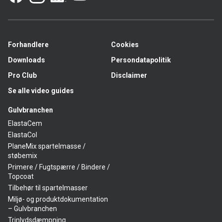
enhed.
Forhandlere
Cookies
Downloads
Persondatapolitik
Pro Club
Disclaimer
Se alle video guides
Gulvbranchen
ElastaCem
ElastaCol
PlaneMix spartelmasse /
støbemix
Primere / Fugtspærre / Bindere /
Topcoat
Tilbehør til spartelmasser
Miljø- og produktdokumentation
– Gulvbranchen
Trinlydsdæmpning