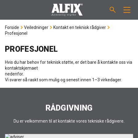
Forside
Veiledninger
Kontakt en teknisk rådgiver
PRODUKTER
Profesjonel
Støpemasse ”Mix”
VEILEDNINGER
PROFESJONEL
Hvis du har behov for teknisk støtte, er det bare å kontakte oss via
Sparkelmasse "Mix"
FORBRUKSKALKULATOR
kontaktskjemaet
nedenfor.
Våtromsmembraner
Vi svarer så raskt som mulig og senest innen 1–3 virkedager.
OM ALFIX
Flislim "Fix"
Om Alfix
NYHETER
RÅDGIVNING
Binder / Primer
Bærekraftighet
KONTAKT
Du er velkommen til at kontakte vores tekniske rådgivere.
Fugemasse
Referenser
Ansatte
NO