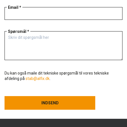
Email *
Spørsmål *
Du kan også maile dit tekniske spørgsmål til vores tekniske
afdeling på
stab@alfix.dk
.
INDSEND
INDSEND