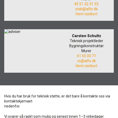
45 51 32 31 33
stab@alfix.dk
Hent visitkort
Carsten Schultz
Teknisk projektleder
Bygningskonstruktør
Murer
61 55 00 71
cs@alfix.dk
Hent visitkort
Hvis du har bruk for teknisk støtte, er det bare å kontakte oss via
kontaktskjemaet
nedenfor.
Vi svarer så raskt som mulig og senest innen 1–3 virkedager.