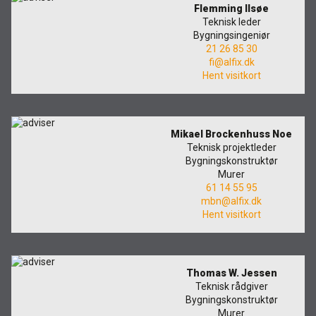
Flemming Ilsøe
Teknisk leder
Rense- pleiemidler
Kurs for proff'en
Tekniske spørgsmål
DK
Bygningsingeniør
21 26 85 30
fi@alfix.dk
Puss og fasademaling
Historien Bag
Forhandlere
SE
Hent visitkort
Trinnlydsmembran
Last ned
EN
Mikael Brockenhuss Noe
Spesialprodukter
Teknisk projektleder
Bygningskonstruktør
Murer
Last ned
61 14 55 95
mbn@alfix.dk
Hent visitkort
Thomas W. Jessen
Teknisk rådgiver
Bygningskonstruktør
Murer